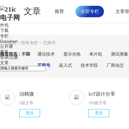
文章
推荐
全部专栏
文章
首页
论坛
外包
下载
专栏
Datasheet
21ic首页
>
所有专栏
> 芯闻号
公开课
更多
频道筛选：
不限
通信技术
显示光电
单片机
测试测量
登录
|
注册
文章
芯闻号
嵌入式
技术学院
厂商动态
治精微
IoT设计分享
6篇文章
199篇文章
关注
关注