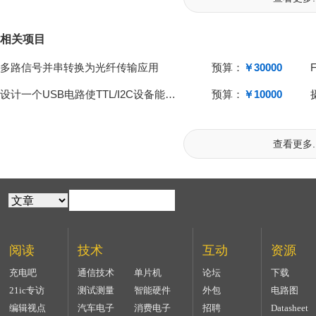
相关项目
多路信号并串转换为光纤传输应用
预算：
￥30000
设计一个USB电路使TTL/I2C设备能用USB2.0通信
预算：
￥10000
查看更多..
阅读
技术
互动
资源
充电吧
通信技术
单片机
论坛
下载
21ic专访
测试测量
智能硬件
外包
电路图
编辑视点
汽车电子
消费电子
招聘
Datasheet