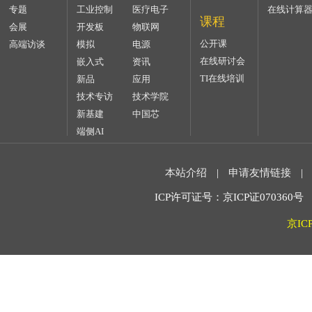
专题
工业控制
医疗电子
在线计算
课程
会展
开发板
物联网
公开课
高端访谈
模拟
电源
在线研讨会
嵌入式
资讯
TI在线培训
新品
应用
技术专访
技术学院
新基建
中国芯
端侧AI
本站介绍
|
申请友情链接
|
ICP许可证号：京ICP证070360号 2
京IC