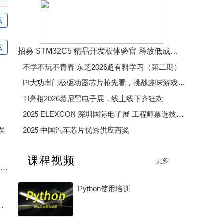
lele4090039
lilijiang2
chen217
liuliuqiu1212
载
peak0210
HPJ_0123
电脑小白09
载
招募 STM32C5 精品开发板体验官 释放低成本、低功耗、高效率开发魅力
啦啦啦德玛西亚1
不学不玩不青春 东芝2026超有料学习（第二期）
c475301174
mingpu21
PI大功率门极驱动器芯片抢先看，挑战趣味游戏赢精美好礼
TI亮相2026慕尼黑电子展，线上线下齐狂欢
2025 ELEXCON 深圳国际电子展 工程师票选技术大奖
误
2025 中国汽车芯片优秀供应商奖
2025 年度电子产业卓越奖
课程视频
更多
2026 年度 MCU 行业评选（硬核芯・MCU 专项奖）
J-Flash V6.44b 加载 Keil AC6 生成 Hex 报 Checksum error
Python使用培训
方案解读：保护芯片+双MOS+充电IC三合一