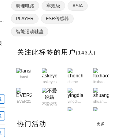
调理电路
车规级
ASIA
PLAYER
FSR传感器
力传感器设计，-40℃~150℃宽温域下的高精度信号调理电路
智能运动鞋垫
报
关注此标签的用户
(143人)
fansi
askeyes
chencharles72
foxhao1899
载
EVER21
yingdian6
shuangbang
不爱说话
载
dcf866553
cdwujinshan
热门活动
更多
载