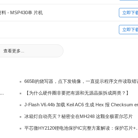
- MSP430单 片机
立即下
立即下
查看更多...
665B的烧写器，点下发镜像，一直提示程序文件读取错
S101蓝宝石CMP精抛液全维度量产实测测评｜LED衬底国产硅溶胶抛光替
【为什么硬件圈非要把有源和无源晶振拆成两类？】
冰箱灯自动亮灭？秘密全在MH248 这颗全极霍尔芯片
平芯微HY2120锂电池保护IC完整