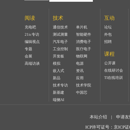
阅读
技术
互动
充电吧
通信技术
单片机
论坛
21ic专访
测试测量
智能硬件
外包
编辑视点
汽车电子
消费电子
招聘
专题
工业控制
医疗电子
课程
会展
开发板
物联网
公开课
高端访谈
模拟
电源
在线研讨会
嵌入式
资讯
TI在线培训
新品
应用
技术专访
技术学院
新基建
中国芯
端侧AI
本站介绍
|
申请友
ICP许可证号：京ICP证07