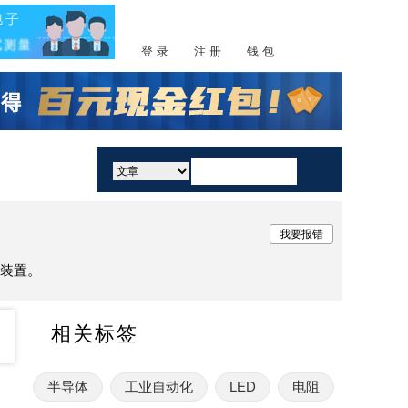
登 录
注 册
钱 包
活动
我要报错
或装置。
相关标签
半导体
工业自动化
LED
电阻