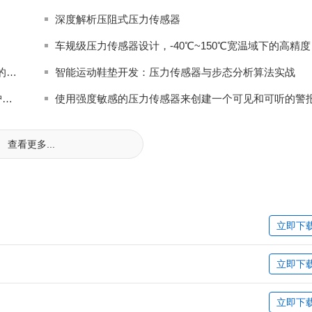
深度解析压阻式压力传感器
车规级压
压阻式压力传感器的“四线制”调理电路，斩波稳零运放的0.01%FS零点漂移抑制
智能运动鞋垫开发：压力传感器与步态分析算法实战
贸泽电子推出全新工业自动化在线资源 探索预测性维护解决方案
使用强度敏感的压力传感器来创建一个可见和可听的警
查看更多...
立即下
立即下
立即下