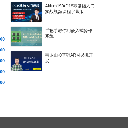
Altium19/AD18零基础入门
实战视频课程字幕版
手把手教你用嵌入式操作
系统
00
00
韦东山-0基础ARM裸机开
00
发
00
00