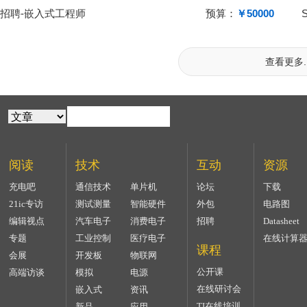
招聘-嵌入式工程师
预算：
￥50000
查看更多..
阅读
技术
互动
资源
充电吧
通信技术
单片机
论坛
下载
21ic专访
测试测量
智能硬件
外包
电路图
编辑视点
汽车电子
消费电子
招聘
Datasheet
专题
工业控制
医疗电子
在线计算
课程
会展
开发板
物联网
公开课
高端访谈
模拟
电源
在线研讨会
嵌入式
资讯
TI在线培训
新品
应用