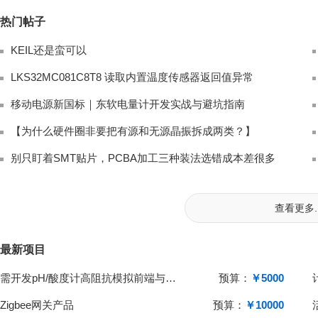
热门帖子
KEIL还是蛮可以
LKS32MC081C8T8 读取内置温度传感器返回值异常
移动电源新国标｜东软电量计开发实战与避坑指南
【为什么硬件圈非要把有源和无源晶振拆成两类？】
别只盯着SMT贴片，PCBA加工三种装法选错成本差很多
查看更多..
最新项目
需开发pH/酸度计高阻抗模拟前端与单片机系统
预算：
￥5000
Zigbee网关产品
预算：
￥10000