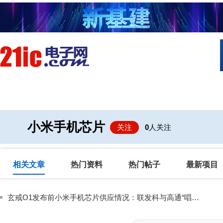
首页
技术/专栏
阅读
社区互
小米手机芯片
关注
0
人关注
相关文章
热门资料
热门帖子
最新项目
玄戒O1发布前小米手机芯片供应情况：联发科与高通“唱主角”，紫光展锐占2%