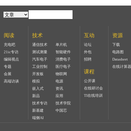
阅读
技术
互动
资源
充电吧
通信技术
单片机
论坛
下载
21ic专访
测试测量
智能硬件
外包
电路图
编辑视点
汽车电子
消费电子
招聘
Datasheet
专题
工业控制
医疗电子
在线计算
课程
会展
开发板
物联网
公开课
高端访谈
模拟
电源
在线研讨会
嵌入式
资讯
TI在线培训
新品
应用
技术专访
技术学院
新基建
中国芯
端侧AI