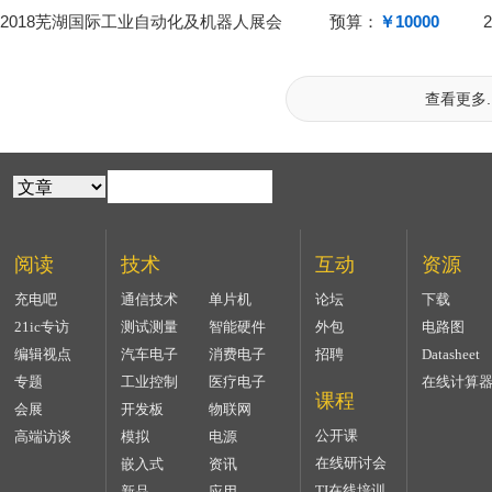
2018芜湖国际工业自动化及机器人展会
预算：
￥10000
查看更多..
阅读
技术
互动
资源
充电吧
通信技术
单片机
论坛
下载
21ic专访
测试测量
智能硬件
外包
电路图
编辑视点
汽车电子
消费电子
招聘
Datasheet
专题
工业控制
医疗电子
在线计算
课程
会展
开发板
物联网
公开课
高端访谈
模拟
电源
在线研讨会
嵌入式
资讯
TI在线培训
新品
应用