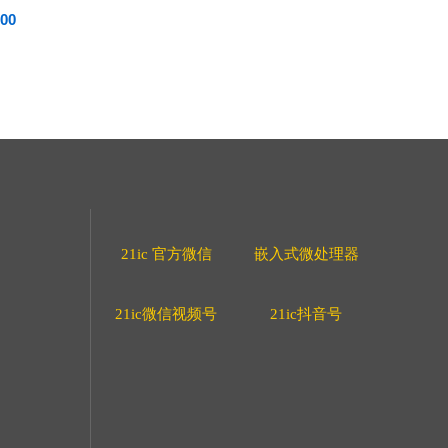
00
21ic 官方微信
嵌入式微处理器
21ic微信视频号
21ic抖音号