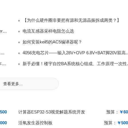
【为什么硬件圈非要把有源和无源晶振拆成两类？】
J-Flash V6.44b 加载 Keil AC6 生成 Hex 报 Checksum error
电流互感器采样电阻怎么选
如何安装keil5的AC5编译器呢？
平芯微HY2120锂电池保护IC完整方案解读：保护芯片+双MOS+充电IC三合一
4056充电芯片——输入28V+OVP 
智慧园区升级必备！IBMS如何重构园区运营逻辑，降本又提效
新手必懂！楼宇
查看更多...
500
计算器ESP32-S3视觉解题系统开发
预算：
￥60
000
活氧发生器控制板
预算：
￥500