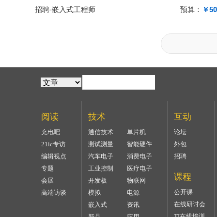
招聘-嵌入式工程师
预算：
￥50
阅读
技术
互动
充电吧
通信技术
单片机
论坛
21ic专访
测试测量
智能硬件
外包
编辑视点
汽车电子
消费电子
招聘
专题
工业控制
医疗电子
课程
会展
开发板
物联网
公开课
高端访谈
模拟
电源
在线研讨会
嵌入式
资讯
TI在线培训
新品
应用