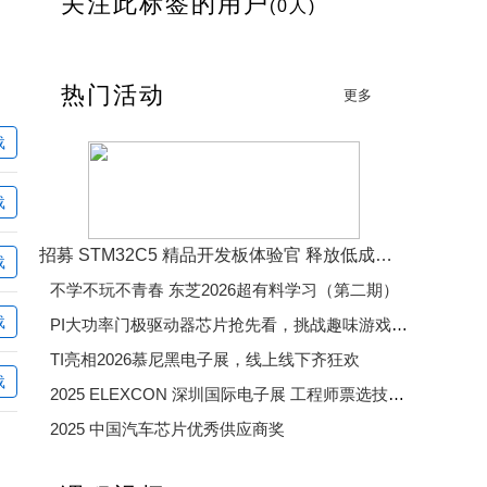
关注此标签的用户
(0人)
热门活动
更多
载
载
招募 STM32C5 精品开发板体验官 释放低成本、低功耗、高效率开发魅力
载
不学不玩不青春 东芝2026超有料学习（第二期）
载
PI大功率门极驱动器芯片抢先看，挑战趣味游戏赢精美好礼
TI亮相2026慕尼黑电子展，线上线下齐狂欢
载
2025 ELEXCON 深圳国际电子展 工程师票选技术大奖
2025 中国汽车芯片优秀供应商奖
2025 年度电子产业卓越奖