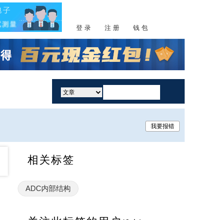
登 录
注 册
钱 包
活动
我要报错
相关标签
ADC内部结构