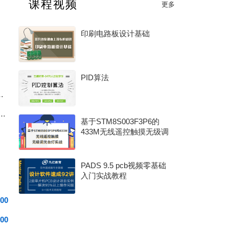
课程视频
更多
2026 年度 MCU 行业评选（硬核芯・MCU 专项奖）
印刷电路板设计基础
PID算法
6.8V+BAT脚20V双高耐压全解读
自控BA系统核心组成、工作原理一次性讲透
基于STM8S003F3P6的
433M无线遥控触摸无级调
光台灯实战
PADS 9.5 pcb视频零基础
入门实战教程
00
00