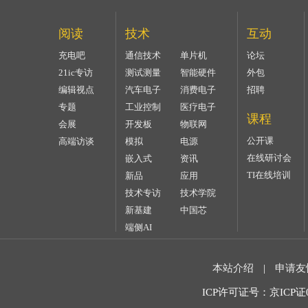
阅读
技术
互动
充电吧
通信技术
单片机
论坛
21ic专访
测试测量
智能硬件
外包
编辑视点
汽车电子
消费电子
招聘
专题
工业控制
医疗电子
课程
会展
开发板
物联网
公开课
高端访谈
模拟
电源
在线研讨会
嵌入式
资讯
TI在线培训
新品
应用
技术专访
技术学院
新基建
中国芯
端侧AI
本站介绍
|
申请友
ICP许可证号：京ICP证07