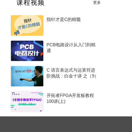
课程视频
更多
2026 年度 MCU 行业评选（硬核芯・MCU 专项奖）
指针才是C的精髓
PCB电路设计从入门到精
通
C 语言表达式与运算符进
阶挑战：白金十讲 之（9）
开拓者FPGA开发板教程
100讲(上)