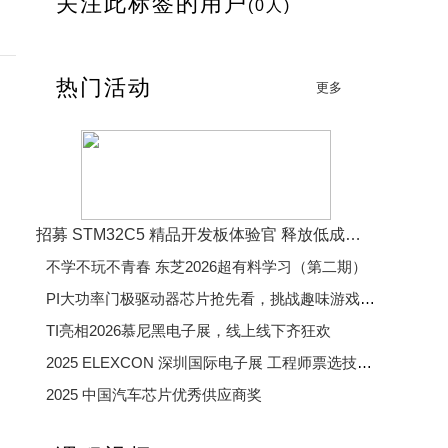
关注此标签的用户
(0人)
热门活动
更多
招募 STM32C5 精品开发板体验官 释放低成本、低功耗、高效率开发魅力
不学不玩不青春 东芝2026超有料学习（第二期）
PI大功率门极驱动器芯片抢先看，挑战趣味游戏赢精美好礼
TI亮相2026慕尼黑电子展，线上线下齐狂欢
2025 ELEXCON 深圳国际电子展 工程师票选技术大奖
2025 中国汽车芯片优秀供应商奖
2025 年度电子产业卓越奖