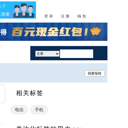
登 录
注 册
钱 包
活动
我要报错
相关标签
电信
手机
封装