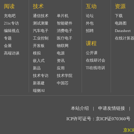
阅读
技术
互动
资源
充电吧
通信技术
单片机
论坛
下载
21ic专访
测试测量
智能硬件
外包
电路图
编辑视点
汽车电子
消费电子
招聘
Datasheet
专题
工业控制
医疗电子
在线计算
课程
会展
开发板
物联网
公开课
高端访谈
模拟
电源
在线研讨会
嵌入式
资讯
TI在线培训
新品
应用
技术专访
技术学院
新基建
中国芯
端侧AI
本站介绍
|
申请友情链接
|
ICP许可证号：京ICP证070360号 2
京IC