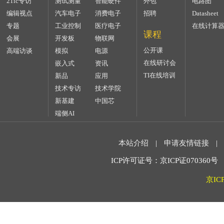
21ic专访
测试测量
智能硬件
外包
电路图
编辑视点
汽车电子
消费电子
招聘
Datasheet
专题
工业控制
医疗电子
在线计算
课程
会展
开发板
物联网
公开课
高端访谈
模拟
电源
在线研讨会
嵌入式
资讯
TI在线培训
新品
应用
技术专访
技术学院
新基建
中国芯
端侧AI
本站介绍
|
申请友情链接
|
ICP许可证号：京ICP证070360号 2
京IC