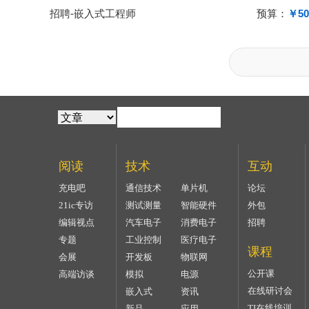
招聘-嵌入式工程师
预算：
￥50
阅读
技术
互动
充电吧
通信技术
单片机
论坛
21ic专访
测试测量
智能硬件
外包
编辑视点
汽车电子
消费电子
招聘
专题
工业控制
医疗电子
课程
会展
开发板
物联网
公开课
高端访谈
模拟
电源
在线研讨会
嵌入式
资讯
TI在线培训
新品
应用