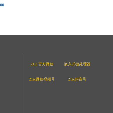
00
21ic 官方微信
嵌入式微处理器
21ic微信视频号
21ic抖音号