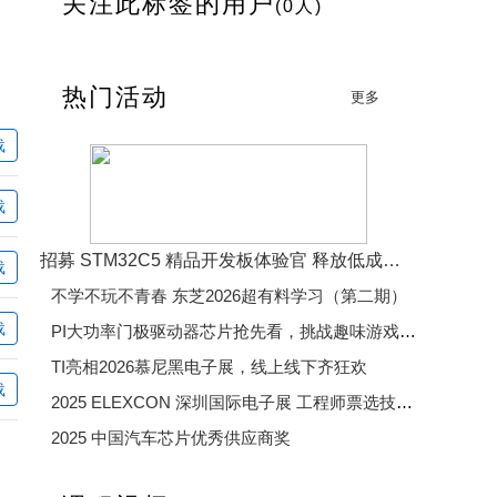
关注此标签的用户
(0人)
热门活动
更多
载
载
招募 STM32C5 精品开发板体验官 释放低成本、低功耗、高效率开发魅力
载
不学不玩不青春 东芝2026超有料学习（第二期）
载
PI大功率门极驱动器芯片抢先看，挑战趣味游戏赢精美好礼
TI亮相2026慕尼黑电子展，线上线下齐狂欢
载
2025 ELEXCON 深圳国际电子展 工程师票选技术大奖
2025 中国汽车芯片优秀供应商奖
2025 年度电子产业卓越奖