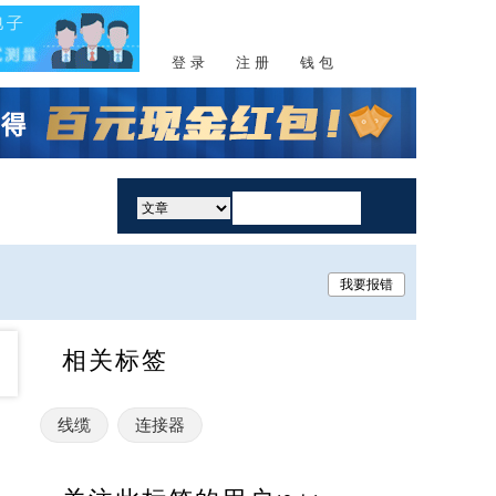
登 录
注 册
钱 包
活动
我要报错
相关标签
线缆
连接器