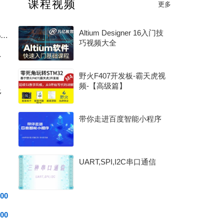
课程视频
更多
2026 年度 MCU 行业评选（硬核芯・MCU 专项奖）
Altium Designer 16入门技
新国标充电宝电量计踩坑：放电截止后始终无法上报 0% 电量完整排查
巧视频大全
0G 架构讲起
野火F407开发板-霸天虎视
频-【高级篇】
多
带你走进百度智能小程序
UART,SPI,I2C串口通信
00
00