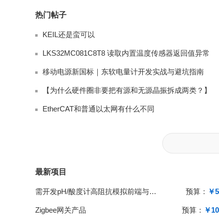
热门帖子
KEIL还是蛮可以
LKS32MC081C8T8 读取内置温度传感器返回值异常
移动电源新国标｜东软电量计开发实战与避坑指南
【为什么硬件圈非要把有源和无源晶振拆成两类？】
EtherCAT和普通以太网有什么不同
最新项目
需开发pH/酸度计高阻抗模拟前端与单片机系统
预算：
￥5
Zigbee网关产品
预算：
￥10