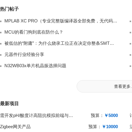
热门帖子
MPLAB XC PRO（专业完整版编译器全部免费，无代码限制、无高级优化封锁，商
MCU的看门狗到底在防什么？
被低估的“附庸”：为什么烧录工位正在决定你整条SMT产线的有效产出？
元器件行业经验分享
N32WB03x单片机晶振选择问题
查看更多..
最新项目
需开发pH/酸度计高阻抗模拟前端与单片机系统
预算：
￥5000
Zigbee网关产品
预算：
￥10000