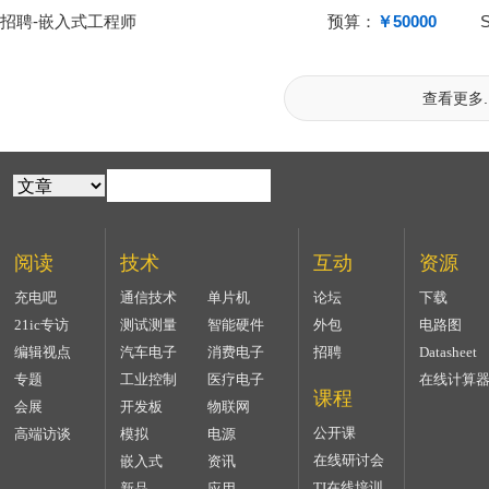
招聘-嵌入式工程师
预算：
￥50000
查看更多..
阅读
技术
互动
资源
充电吧
通信技术
单片机
论坛
下载
21ic专访
测试测量
智能硬件
外包
电路图
编辑视点
汽车电子
消费电子
招聘
Datasheet
专题
工业控制
医疗电子
在线计算
课程
会展
开发板
物联网
公开课
高端访谈
模拟
电源
在线研讨会
嵌入式
资讯
TI在线培训
新品
应用