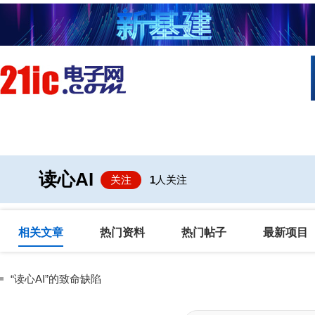
首页
技术/专栏
阅读
社区互
读心AI
关注
1
人关注
相关文章
热门资料
热门帖子
最新项目
“读心AI”的致命缺陷