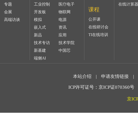
专题
工业控制
医疗电子
在线计算
课程
会展
开发板
物联网
公开课
高端访谈
模拟
电源
在线研讨会
嵌入式
资讯
TI在线培训
新品
应用
技术专访
技术学院
新基建
中国芯
端侧AI
本站介绍
|
申请友情链接
|
ICP许可证号：京ICP证070360号 2
京IC