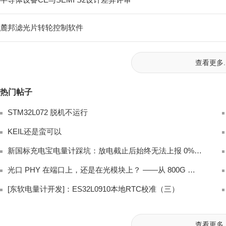
麓邦滤光片转轮控制软件
查看更多..
热门帖子
STM32L072 脱机不运行
KEIL还是蛮可以
新国标充电宝电量计踩坑：放电截止后始终无法上报 0% 电量完整排查
光口 PHY 在端口上，还是在光模块上？ ——从 800G 架构讲起
[东软电量计开发]：ES32L0910本地RTC校准（三）
查看更多..