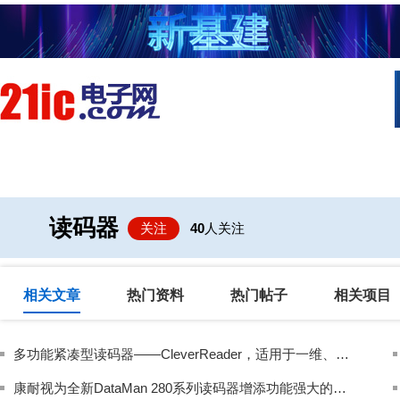
首页
技术/专栏
阅读
社区互
读码器
关注
40
人关注
相关文章
热门资料
热门帖子
相关项目
多功能紧凑型读码器——CleverReader，适用于一维、二维、DPM及高速读取
康耐视为全新DataMan 280系列读码器增添功能强大的光源选项以改进DPM码读取