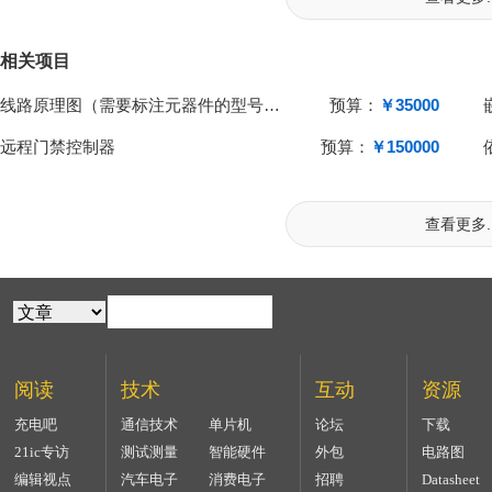
相关项目
线路原理图（需要标注元器件的型号和厂家）
预算：
￥35000
远程门禁控制器
预算：
￥150000
查看更多..
阅读
技术
互动
资源
充电吧
通信技术
单片机
论坛
下载
21ic专访
测试测量
智能硬件
外包
电路图
编辑视点
汽车电子
消费电子
招聘
Datasheet