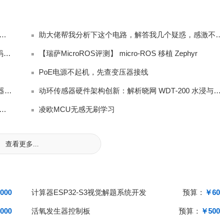
Y2120-CB外围BOM物料表：电阻电容MOS参数与应用电路图
助大佬帮我分析下这个电路，解答
MPLAB XC PRO（专业完整版编译器全部免费，无代码限制、无高级优化封锁，商
【瑞萨MicroROS评测】 micro-ROS 移植 Zephyr
PoE电源不起机，先查变压器接线
照明控制终端器件选型参考：晓网4G/ZigBee单灯控制器方案对比
动环传感器硬件架构创新：解析晓网 WDT‑200 水浸与门磁的同
L系列 使用32768时钟时，LPUART串口通信是不是设计缺陷
凌欧MCU无感无刷学习
查看更多...
000
计算器ESP32-S3视觉解题系统开发
预算：
￥60
000
活氧发生器控制板
预算：
￥500