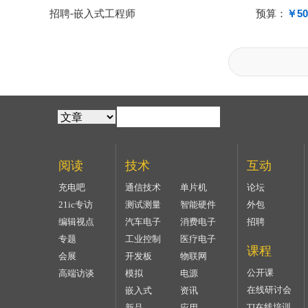
招聘-嵌入式工程师
预算：
￥50
阅读
技术
互动
充电吧
通信技术
单片机
论坛
21ic专访
测试测量
智能硬件
外包
编辑视点
汽车电子
消费电子
招聘
专题
工业控制
医疗电子
课程
会展
开发板
物联网
公开课
高端访谈
模拟
电源
在线研讨会
嵌入式
资讯
TI在线培训
新品
应用