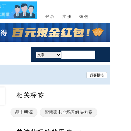
登 录
注 册
钱 包
活动
我要报错
相关标签
晶丰明源
智慧家电全场景解决方案