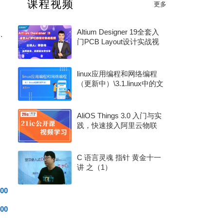
课程视频
更多
2025 年度电子产业卓越奖
Altium Designer 19全套入
我几个疑惑，感激不尽！
门PCB Layout设计实战视
频教程【志博教育】
linux应用编程和网络编程
（更新中）\3.1.linux中的文
源设计思路
件IO
AliOS Things 3.0 入门与实
践，快速接入阿里云物联
网平台的正确姿势！
C 语言灵魂 指针 黄金十一
讲 之（1）
00
00