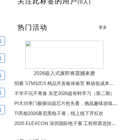
关注此标签的用户
(0人)
热门活动
更多
载
载
2026嵌入式展即将震撼来袭
载
招募 STM32C5 精品开发板体验官 释放低成本、低功耗、高效率开发魅力
载
不学不玩不青春 东芝2026超有料学习（第二期）
PI大功率门极驱动器芯片抢先看，挑战趣味游戏赢精美好礼
载
TI亮相2026慕尼黑电子展，线上线下齐狂欢
2025 ELEXCON 深圳国际电子展 工程师票选技术大奖
2025 中国汽车芯片优秀供应商奖