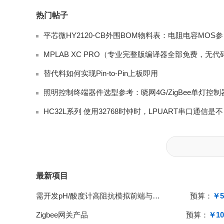
热门帖子
平芯微H
替代料如何实现Pin-to-Pin上板即用
HC32
最新项目
需开发pH/酸度计高阻抗模拟前端与单片机系统
预算：
￥5
Zigbee网关产品
预算：
￥10