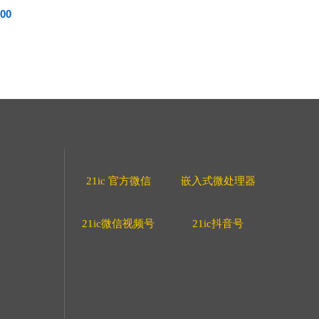
00
21ic 官方微信
嵌入式微处理器
21ic微信视频号
21ic抖音号