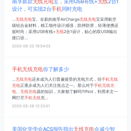
南孚新款
无线
充电
宝，采用USB有线+
无线
2合1
设计，可实现2台
手机
同时充电
...
无线
充电
宝。全新的南孚AirCharge
无线
充电
宝采用航空
级铝合金材料，精工细作设计感强，防摔防滑，轻薄便携还
挺时尚；采用USB有线+
无线
2合1设计，贴心的双USB输出
接口设...
2020-06-25 19:54:02
手机
无线
充电
你了解多少
...
无线
充电
还未成为人们普遍接受的充电方式，但
手机
无线
充电
正逐步成为人们关注焦点之一。那么对于
手机
无线
充
电
、
无线
充电
器的知识，大家都了解吗?IfNot，利用本文一
网打尽
手机
无线
充...
2020-05-28 12:33:01
美国化学学会ACS报告指出
无线
充电
会减少智