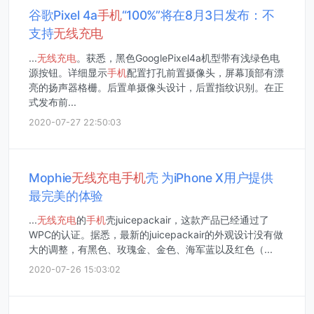
谷歌Pixel 4a
手机
“100%”将在8月3日发布：不
支持
无线
充电
...
无线
充电
。获悉，黑色GooglePixel4a机型带有浅绿色电
源按钮。详细显示
手机
配置打孔前置摄像头，屏幕顶部有漂
亮的扬声器格栅。后置单摄像头设计，后置指纹识别。在正
式发布前...
2020-07-27 22:50:03
Mophie
无线
充电
手机
壳 为iPhone X用户提供
最完美的体验
...
无线
充电
的
手机
壳juicepackair，这款产品已经通过了
WPC的认证。据悉，最新的juicepackair的外观设计没有做
大的调整，有黑色、玫瑰金、金色、海军蓝以及红色（...
2020-07-26 15:03:02