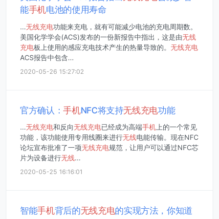
能
手机
电池的使用寿命
...
无线
充电
功能来充电，就有可能减少电池的充电周期数。
美国化学学会(ACS)发布的一份新报告中指出，这是由
无线
充电
板上使用的感应充电技术产生的热量导致的。
无线
充电
ACS报告中包含...
2020-05-26 15:27:02
官方确认：
手机
NFC将支持
无线
充电
功能
...
无线
充电
和反向
无线
充电
已经成为高端
手机
上的一个常见
功能，该功能使用专用线圈来进行
无线
电能传输。现在NFC
论坛宣布批准了一项
无线
充电
规范，让用户可以通过NFC芯
片为设备进行
无线
...
2020-05-25 16:16:01
智能
手机
背后的
无线
充电
的实现方法，你知道