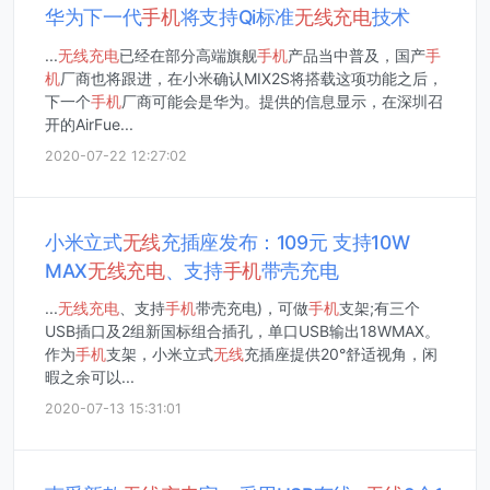
华为下一代
手机
将支持Qi标准
无线
充电
技术
...
无线
充电
已经在部分高端旗舰
手机
产品当中普及，国产
手
机
厂商也将跟进，在小米确认MIX2S将搭载这项功能之后，
下一个
手机
厂商可能会是华为。提供的信息显示，在深圳召
开的AirFue...
2020-07-22 12:27:02
小米立式
无线
充插座发布：109元 支持10W
MAX
无线
充电
、支持
手机
带壳充电
...
无线
充电
、支持
手机
带壳充电)，可做
手机
支架;有三个
USB插口及2组新国标组合插孔，单口USB输出18WMAX。
作为
手机
支架，小米立式
无线
充插座提供20°舒适视角，闲
暇之余可以...
2020-07-13 15:31:01