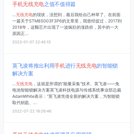
手机
无线
充电
之值不值得篇
...
无线
充电
的现状，没想到，最后我给自己种草了。在前面
一篇关于STM8S003F3P6的文章里，我曾经提过，2017到
2018年，这颗芯片出现了一波疯狂的涨跌价，其中的一大
原因正...
2023-01-07 22:45:15
英飞凌将推出利用
手机
进行
无线
充电
的智能锁
解决方案
...
无线
充电
，这就是所谓的“能量采集”技术。英飞凌——免
电池智能锁解决方案英飞凌科技电源与传感系统事业部总裁
AdamWhite表示：“英飞凌凭借全新的解决方案，为智能锁
取代钥匙、...
2022-07-22 16:26:46