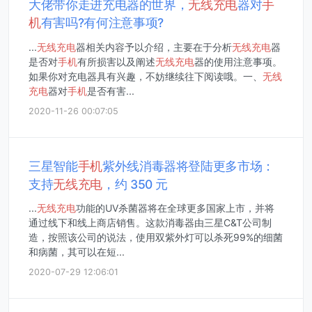
大佬带你走进充电器的世界，
无线
充电
器对
手
机
有害吗?有何注意事项?
...
无线
充电
器相关内容予以介绍，主要在于分析
无线
充电
器
是否对
手机
有所损害以及阐述
无线
充电
器的使用注意事项。
如果你对充电器具有兴趣，不妨继续往下阅读哦。一、
无线
充电
器对
手机
是否有害...
2020-11-26 00:07:05
三星智能
手机
紫外线消毒器将登陆更多市场：
支持
无线
充电
，约 350 元
...
无线
充电
功能的UV杀菌器将在全球更多国家上市，并将
通过线下和线上商店销售。这款消毒器由三星C&T公司制
造，按照该公司的说法，使用双紫外灯可以杀死99%的细菌
和病菌，其可以在短...
2020-07-29 12:06:01