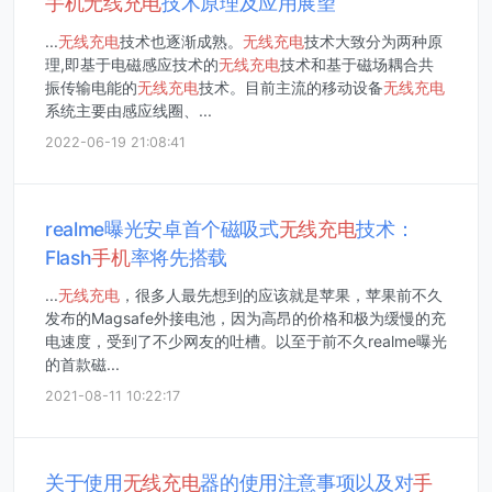
手机
无线
充电
技术原理及应用展望
...
无线
充电
技术也逐渐成熟。
无线
充电
技术大致分为两种原
理,即基于电磁感应技术的
无线
充电
技术和基于磁场耦合共
振传输电能的
无线
充电
技术。目前主流的移动设备
无线
充电
系统主要由感应线圈、...
2022-06-19 21:08:41
realme曝光安卓首个磁吸式
无线
充电
技术：
Flash
手机
率将先搭载
...
无线
充电
，很多人最先想到的应该就是苹果，苹果前不久
发布的Magsafe外接电池，因为高昂的价格和极为缓慢的充
电速度，受到了不少网友的吐槽。以至于前不久realme曝光
的首款磁...
2021-08-11 10:22:17
关于使用
无线
充电
器的使用注意事项以及对
手