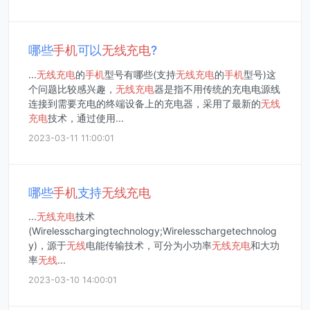
哪些
手机
可以
无线
充电
?
...
无线
充电
的
手机
型号有哪些(支持
无线
充电
的
手机
型号)这
个问题比较感兴趣，
无线
充电
器是指不用传统的充电电源线
连接到需要充电的终端设备上的充电器，采用了最新的
无线
充电
技术，通过使用...
2023-03-11 11:00:01
哪些
手机
支持
无线
充电
...
无线
充电
技术
(Wirelesschargingtechnology;Wirelesschargetechnolog
y)，源于
无线
电能传输技术，可分为小功率
无线
充电
和大功
率
无线
...
2023-03-10 14:00:01