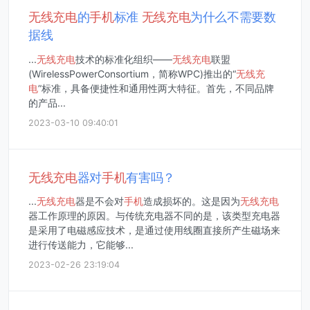
无线
充电
的
手机
标准
无线
充电
为什么不需要数
据线
...
无线
充电
技术的标准化组织——
无线
充电
联盟
(WirelessPowerConsortium，简称WPC)推出的“
无线
充
电
”标准，具备便捷性和通用性两大特征。首先，不同品牌
的产品...
2023-03-10 09:40:01
无线
充电
器对
手机
有害吗？
...
无线
充电
器是不会对
手机
造成损坏的。这是因为
无线
充电
器工作原理的原因。与传统充电器不同的是，该类型充电器
是采用了电磁感应技术，是通过使用线圈直接所产生磁场来
进行传送能力，它能够...
2023-02-26 23:19:04