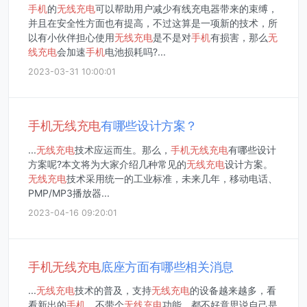
手机
的
无线
充电
可以帮助用户减少有线充电器带来的束缚，
并且在安全性方面也有提高，不过这算是一项新的技术，所
以有小伙伴担心使用
无线
充电
是不是对
手机
有损害，那么
无
线
充电
会加速
手机
电池损耗吗?...
2023-03-31 10:00:01
手机
无线
充电
有哪些设计方案？
...
无线
充电
技术应运而生。那么，
手机
无线
充电
有哪些设计
方案呢?本文将为大家介绍几种常见的
无线
充电
设计方案。
无线
充电
技术采用统一的工业标准，未来几年，移动电话、
PMP/MP3播放器...
2023-04-16 09:20:01
手机
无线
充电
底座方面有哪些相关消息
...
无线
充电
技术的普及，支持
无线
充电
的设备越来越多，看
看新出的
手机
，不带个
无线
充电
功能，都不好意思说自己是