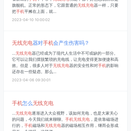
旗舰机。正常的形态下，它跟普通的
无线
充电
器一样，只要
把
手机
平摊在上面，就...
2023-04-10 10:00:02
无线
充电
器对
手机
会产生伤害吗？
...
无线
充电
器已经成为了现代人生活中不可或缺的一部分。
它可以让我们摆脱繁琐的充电线，让充电变得更加便捷和高
效。但是，很多人对于
无线
充电
器的安全性和对
手机
的影响
还存在一些疑虑。那么...
2023-04-06 09:30:01
手机
怎么
无线
充电
...
无线
充电
逐渐进入大众视野，该如何充电，也是大家关心
的问题，今天我们就来聊聊。
手机
无线
充电
，是依靠磁场进
行的，
手机
磁场和
无线
充电
器的磁场相互作用，继而会形成