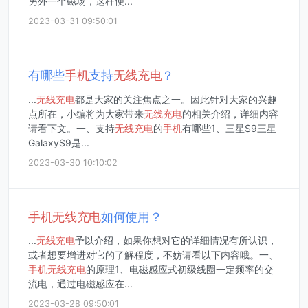
另外一个磁场，这样便...
2023-03-31 09:50:01
有哪些
手机
支持
无线
充电
？
...
无线
充电
都是大家的关注焦点之一。因此针对大家的兴趣
点所在，小编将为大家带来
无线
充电
的相关介绍，详细内容
请看下文。一、支持
无线
充电
的
手机
有哪些1、三星S9三星
GalaxyS9是...
2023-03-30 10:10:02
手机
无线
充电
如何使用？
...
无线
充电
予以介绍，如果你想对它的详细情况有所认识，
或者想要增进对它的了解程度，不妨请看以下内容哦。一、
手机
无线
充电
的原理1、电磁感应式初级线圈一定频率的交
流电，通过电磁感应在...
2023-03-28 09:50:01