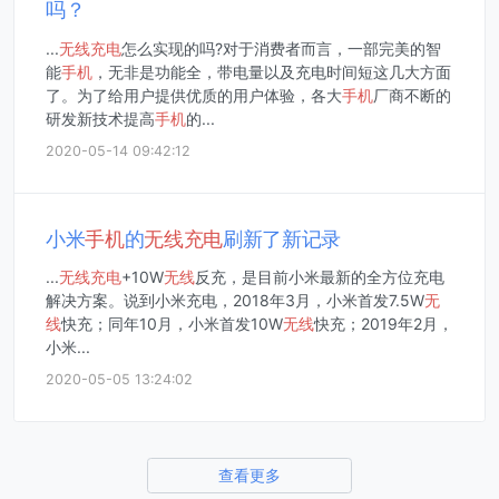
吗？
...
无线
充电
怎么实现的吗?对于消费者而言，一部完美的智
能
手机
，无非是功能全，带电量以及充电时间短这几大方面
了。为了给用户提供优质的用户体验，各大
手机
厂商不断的
研发新技术提高
手机
的...
2020-05-14 09:42:12
小米
手机
的
无线
充电
刷新了新记录
...
无线
充电
+10W
无线
反充，是目前小米最新的全方位充电
解决方案。说到小米充电，2018年3月，小米首发7.5W
无
线
快充；同年10月，小米首发10W
无线
快充；2019年2月，
小米...
2020-05-05 13:24:02
查看更多