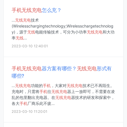
手机
无线
充电
怎么充？
...
无线
充电
技术
(Wirelesschargingtechnology;Wirelesschargetechnolog
y)，源于
无线
电能传输技术，可分为小功率
无线
充电
和大功
率
无线
...
2023-03-10 12:40:01
手机
无线
充电
器方案有哪些？
无线
充电
形式有
哪些?
...
无线
充电
功能的
手机
，大家对
无线
充电
技术已不再陌生。
充电时，只需将
手机
往
无线
充电
器上一放即可，不需要在凌
乱的包里翻出充电器。在
无线
充电
器技术的研发和探索中，
各大
手机
厂商乐此不疲...
2023-03-10 11:20:01