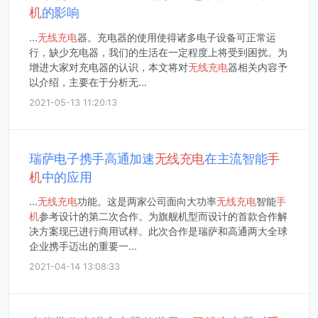
机
的影响
...
无线
充电
器。充电器的使用使得诸多电子设备可正常运
行，缺少充电器，我们的生活在一定程度上将受到困扰。为
增进大家对充电器的认识，本文将对
无线
充电
器相关内容予
以介绍，主要在于分析无...
2021-05-13 11:20:13
瑞萨电子携手高通加速
无线
充电
在主流智能
手
机
中的应用
...
无线
充电
功能。这是两家公司面向大功率
无线
充电
智能
手
机
参考设计的第二次合作。为旗舰机型而设计的首款合作解
决方案现已进行商用试样。此次合作是瑞萨和高通两大全球
企业携手迈出的重要一...
2021-04-14 13:08:33