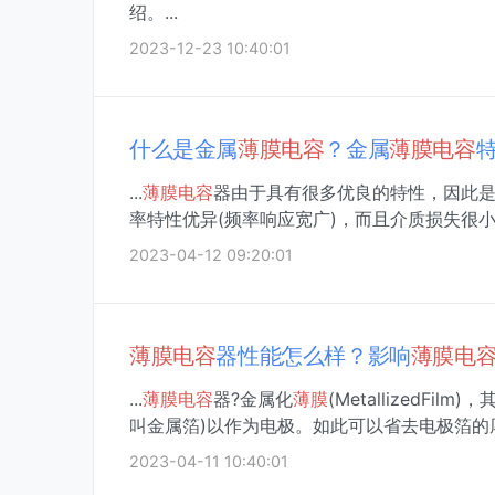
绍。...
2023-12-23 10:40:01
什么是金属
薄膜
电容
？金属
薄膜
电容
...
薄膜
电容
器由于具有很多优良的特性，因此
率特性优异(频率响应宽广)，而且介质损失很
2023-04-12 09:20:01
薄膜
电容
器性能怎么样？影响
薄膜
电
...
薄膜
电容
器?金属化
薄膜
(MetallizedFil
叫金属箔)以作为电极。如此可以省去电极箔的
2023-04-11 10:40:01