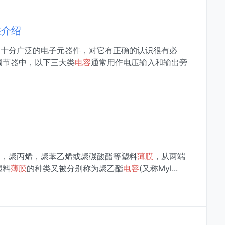
性介绍
用十分广泛的电子元器件，对它有正确的认识很有必
调节器中，以下三大类
电容
通常用作电压输入和输出旁
酯，聚丙烯，聚苯乙烯或聚碳酸酯等塑料
薄膜
，从两端
塑料
薄膜
的种类又被分别称为聚乙酯
电容
(又称Myl...