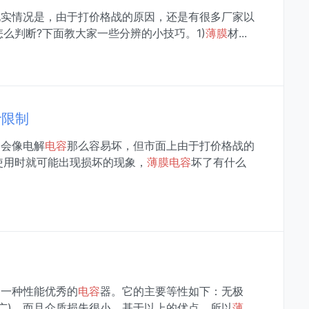
现实情况是，由于打价格战的原因，还是有很多厂家以
么判断?下面教大家一些分辨的小技巧。1)
薄膜
材...
命限制
不会像电解
电容
那么容易坏，但市面上由于打价格战的
使用时就可能出现损坏的现象，
薄膜
电容
坏了有什么
是一种性能优秀的
电容
器。它的主要等性如下：无极
广)，而且介质损失很小。基于以上的优点，所以
薄