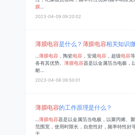
膜
...
2023-04-09 09:20:02
薄膜
电容
是什么？
薄膜
电容
相关知识
...
薄膜
电容
，陶瓷
电容
，安规
电容
，超级
电容
各有其优势。
薄膜
电容
器是以金属箔当电极，
耐...
2023-04-08 09:50:01
薄膜
电容
的工作原理是什么？
...
薄膜
电容
器是以金属箔当电极，以聚丙烯、
范围宽，使用时限长，自愈性好，频率特性好
于...