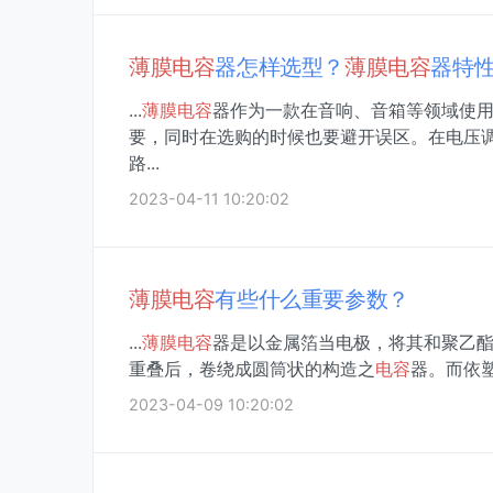
薄膜
电容
器怎样选型？
薄膜
电容
器特
...
薄膜
电容
器作为一款在音响、音箱等领域使
要，同时在选购的时候也要避开误区。在电压
路...
2023-04-11 10:20:02
薄膜
电容
有些什么重要参数？
...
薄膜
电容
器是以金属箔当电极，将其和聚乙
重叠后，卷绕成圆筒状的构造之
电容
器。而依
2023-04-09 10:20:02