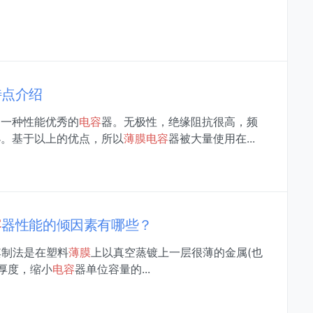
特点介绍
是一种性能优秀的
电容
器。无极性，绝缘阻抗很高，频
小。基于以上的优点，所以
薄膜
电容
器被大量使用在...
容
器性能的倾因素有哪些？
m)，其制法是在塑料
薄膜
上以真空蒸镀上一层很薄的金属(也
厚度，缩小
电容
器单位容量的...