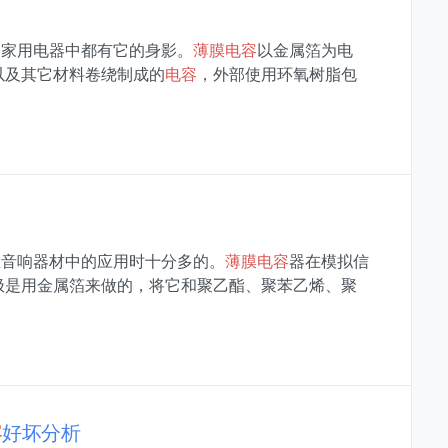
多家用电器中都有它的身影。
薄膜
电容
以金属箔为电
以及其它材料卷绕制成的
电容
，外部使用环氧树脂包
在音响器材中的应用时十分多的。
薄膜
电容
器在模拟信
极是用金属箔来做的，将它和聚乙酯、聚苯乙烯、聚
容
好坏分析