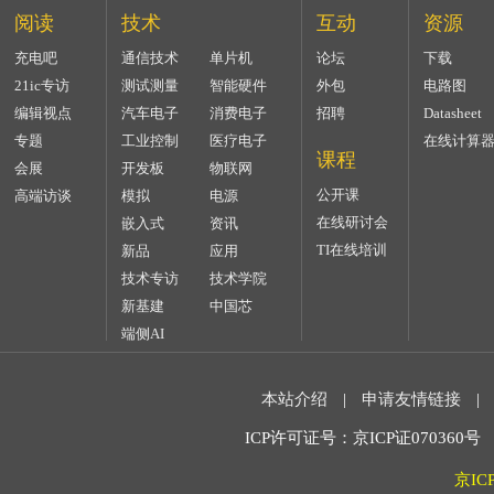
阅读
技术
互动
资源
充电吧
通信技术
单片机
论坛
下载
21ic专访
测试测量
智能硬件
外包
电路图
编辑视点
汽车电子
消费电子
招聘
Datasheet
专题
工业控制
医疗电子
在线计算
课程
会展
开发板
物联网
公开课
高端访谈
模拟
电源
在线研讨会
嵌入式
资讯
TI在线培训
新品
应用
技术专访
技术学院
新基建
中国芯
端侧AI
本站介绍
|
申请友情链接
|
ICP许可证号：京ICP证070360号 2
京IC