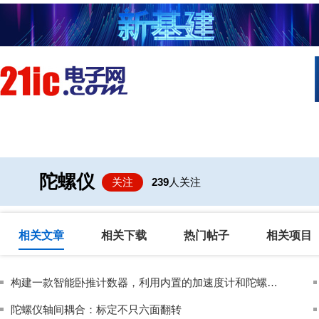
首页
技术/专栏
阅读
社区互
陀螺仪
关注
239
人关注
相关文章
相关下载
热门帖子
相关项目
构建一款智能卧推计数器，利用内置的加速度计和陀螺仪精准检测完整次数，同时减少误计
陀螺仪轴间耦合：标定不只六面翻转