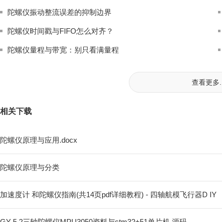
陀螺仪振动整流误差的抑制边界
陀螺仪时间戳与FIFO怎么对齐？
陀螺仪量程与带宽：别只看满量程
查看更多..
相关下载
陀螺仪原理与应用.docx
陀螺仪原理与分类
加速度计 和陀螺仪指南(共14页pdf详细教程) - 四轴航模飞行器D IY
GY-5 2三轴陀螺仪MPU3050资料与stm32+51单片机 源码