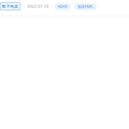
播、GPS 和移动设备连接以及备用摄像头，曾经只为高端汽车保留的系
数字电源
2022-07-29
ADAS
低压PMIC