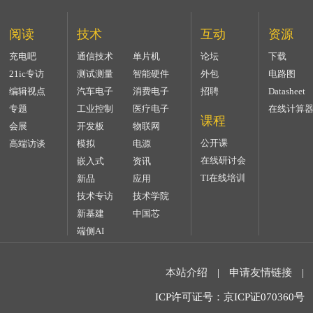
阅读
技术
互动
资源
充电吧
通信技术
单片机
论坛
下载
21ic专访
测试测量
智能硬件
外包
电路图
编辑视点
汽车电子
消费电子
招聘
Datasheet
专题
工业控制
医疗电子
在线计算
课程
会展
开发板
物联网
公开课
高端访谈
模拟
电源
在线研讨会
嵌入式
资讯
TI在线培训
新品
应用
技术专访
技术学院
新基建
中国芯
端侧AI
本站介绍
|
申请友情链接
|
ICP许可证号：京ICP证070360号 2