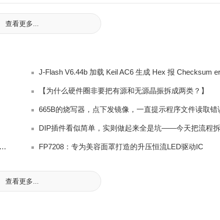
查看更多...
【为什么硬件圈非要把有源和无源晶振拆成两类？】
665B的烧写器，点下发镜像，一直提示程序文件读取错
S101蓝宝石CMP精抛液全维度量产实测测评｜LED衬底国产硅溶胶抛光替
FP7208：专为美容面罩打造的升压恒流LED驱动IC
查看更多...