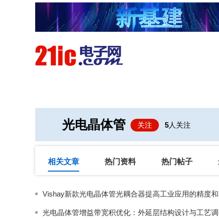
首页
技术/专栏
阅读
光电晶体管
关注
5
人关注
相关文章
热门资料
热门帖子
V
光电晶体管增益带宽积优化：外延层结构设计与工艺调