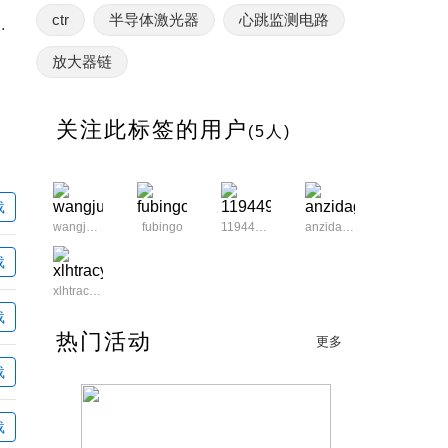
ctr
半导体激光器
心跳监测电路
管耦合器可节省能源和空间
放大器链
关注此标签的用户
(5人)
载
wangjun88
fubingo
11944951abc
anzidage
载
xlhtracy007
载
热门活动
更多
载
载