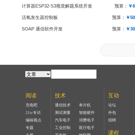
计算器ESP32-S3视觉解题系统开发
预算：
￥6
活氧发生器控制板
预算：
￥50
SOAP 通信软件开发
预算：
￥30
阅读
技术
互动
充电吧
通信技术
单片机
论坛
21ic专访
测试测量
智能硬件
外包
编辑视点
汽车电子
消费电子
招聘
专题
工业控制
医疗电子
课程