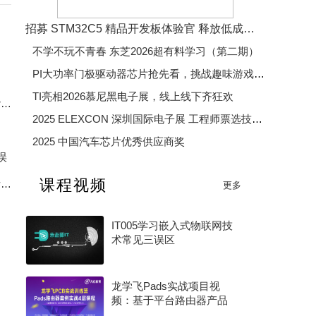
招募 STM32C5 精品开发板体验官 释放低成本、低功耗、高效率开发魅力
不学不玩不青春 东芝2026超有料学习（第二期）
PI大功率门极驱动器芯片抢先看，挑战趣味游戏赢精美好礼
TI亮相2026慕尼黑电子展，线上线下齐狂欢
J-Flash V6.44b 加载 Keil AC6 生成 Hex 报 Checksum error
2025 ELEXCON 深圳国际电子展 工程师票选技术大奖
2025 中国汽车芯片优秀供应商奖
误
2025 年度电子产业卓越奖
课程视频
DIP插件看似简单，实则做起来全是坑——今天把流程拆开聊一聊
更多
2026 年度 MCU 行业评选（硬核芯・MCU 专项奖）
IT005学习嵌入式物联网技
术常见三误区
龙学飞Pads实战项目视
频：基于平台路由器产品
的4层pcb设计