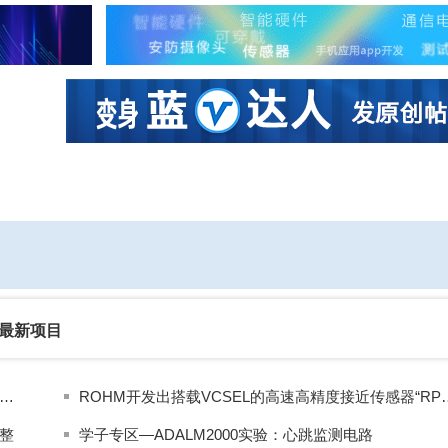
社区互动
课程
设计资源
厂商
最新项目
ishay新款光电晶体管光耦合器提高工业应用的精度和能效
ROHM开发出搭载VCSEL的高
整
学子专区—ADALM2000实验：心跳监测电路