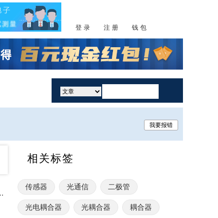
登 录
注 册
钱 包
活动
我要报错
相关标签
传感器
光通信
二极管
速高精度接近传感器“RPR-0730”
光电耦合器
光耦合器
耦合器