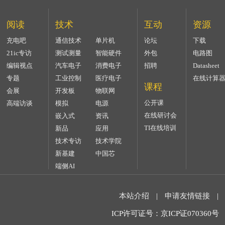
阅读
技术
互动
资源
充电吧
通信技术
单片机
论坛
下载
21ic专访
测试测量
智能硬件
外包
电路图
编辑视点
汽车电子
消费电子
招聘
Datasheet
专题
工业控制
医疗电子
在线计算
课程
会展
开发板
物联网
公开课
高端访谈
模拟
电源
在线研讨会
嵌入式
资讯
TI在线培训
新品
应用
技术专访
技术学院
新基建
中国芯
端侧AI
本站介绍
|
申请友情链接
|
ICP许可证号：京ICP证070360号 2