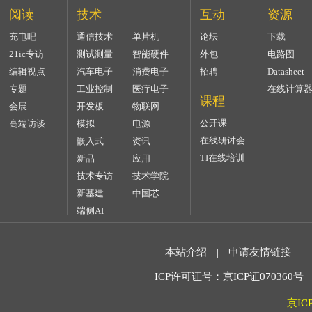
阅读
技术
互动
资源
充电吧
通信技术
单片机
论坛
下载
21ic专访
测试测量
智能硬件
外包
电路图
编辑视点
汽车电子
消费电子
招聘
Datasheet
专题
工业控制
医疗电子
在线计算
课程
会展
开发板
物联网
公开课
高端访谈
模拟
电源
在线研讨会
嵌入式
资讯
TI在线培训
新品
应用
技术专访
技术学院
新基建
中国芯
端侧AI
本站介绍
|
申请友情链接
|
ICP许可证号：京ICP证070360号 2
京IC