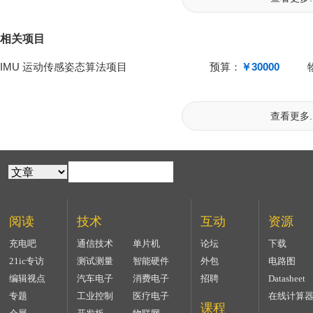
相关项目
IMU 运动传感姿态算法项目
预算：
￥30000
查看更多..
阅读
技术
互动
资源
充电吧
通信技术
单片机
论坛
下载
21ic专访
测试测量
智能硬件
外包
电路图
编辑视点
汽车电子
消费电子
招聘
Datasheet
专题
工业控制
医疗电子
在线计算
课程