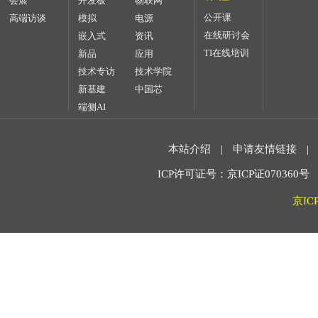
会展
开发板
物联网
公开课
高端访谈
模拟
电源
在线研讨会
嵌入式
资讯
TI在线培训
新品
应用
技术专访
技术学院
新基建
中国芯
端侧AI
本站介绍
|
申请友情链接
|
ICP许可证号：京ICP证070360号 2
京IC