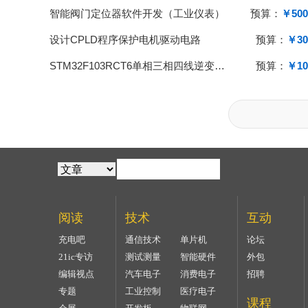
智能阀门定位器软件开发（工业仪表）
预算：
￥500
设计CPLD程序保护电机驱动电路
预算：
￥30
STM32F103RCT6单相三相四线逆变器项目开发
预算：
￥10
阅读
技术
互动
充电吧
通信技术
单片机
论坛
21ic专访
测试测量
智能硬件
外包
编辑视点
汽车电子
消费电子
招聘
专题
工业控制
医疗电子
课程