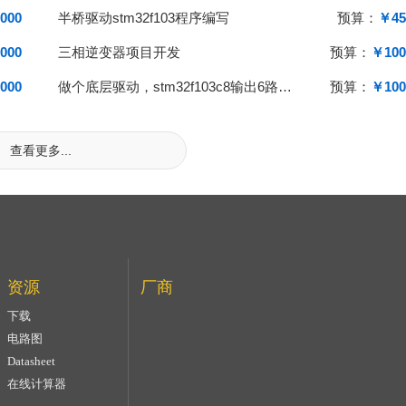
000
半桥驱动stm32f103程序编写
预算：
￥45
000
三相逆变器项目开发
预算：
￥100
000
做个底层驱动，stm32f103c8输出6路互补PWM，带死区控制
预算：
￥100
查看更多...
资源
厂商
下载
电路图
Datasheet
在线计算器