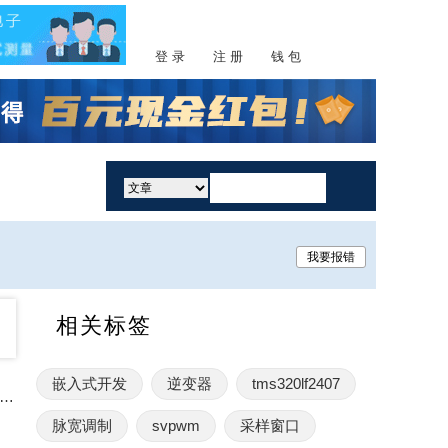
登 录
注 册
钱 包
活动
我要报错
相关标签
嵌入式开发
逆变器
tms320lf2407
电子设备和电机控制的应用中，PWM死区(Dead Zone)的作用和意义
脉宽调制
svpwm
采样窗口