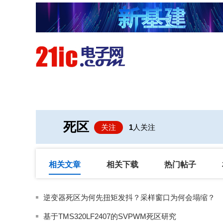
首页
技术/专栏
阅读
死区
关注
1
人关注
相关文章
相关下载
热门帖子
逆变器死区为何先扭矩发抖？采样窗口为何会塌缩？
基于TMS320LF2407的SVPWM死区研究