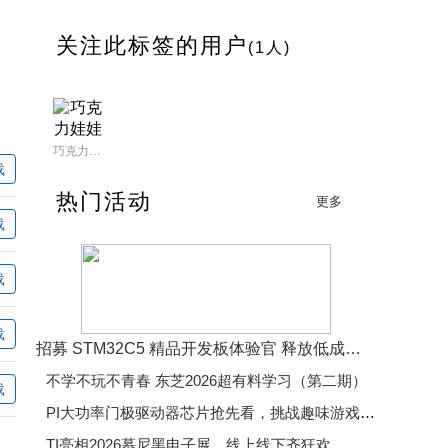
关注此标签的用户
(1人)
巧克力娃娃
载
热门活动
更多
载
载
载
招募 STM32C5 精品开发板体验官 释放低成本、低功耗、高效率开发魅力
不学不玩不青春 东芝2026超有料学习（第二期）
载
PI大功率门极驱动器芯片抢先看，挑战趣味游戏赢精美好礼
TI亮相2026慕尼黑电子展，线上线下齐狂欢