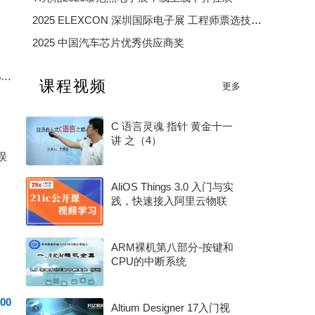
2025 ELEXCON 深圳国际电子展 工程师票选技术大奖
2025 中国汽车芯片优秀供应商奖
2025 年度电子产业卓越奖
新国标充电宝电量计踩坑：放电截止后始终无法上报 0% 电量完整排查
课程视频
更多
2026 年度 MCU 行业评选（硬核芯・MCU 专项奖）
C 语言灵魂 指针 黄金十一
讲 之（4）
误
AliOS Things 3.0 入门与实
践，快速接入阿里云物联
网平台的正确姿势！
ARM裸机第八部分-按键和
CPU的中断系统
00
Altium Designer 17入门视