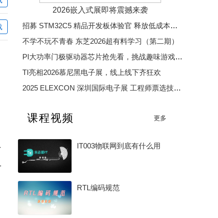
雪山飞狐D
2026嵌入式展即将震撼来袭
招募 STM32C5 精品开发板体验官 释放低成本、低功耗、高效率开发魅力
载
mxt93r
不学不玩不青春 东芝2026超有料学习（第二期）
PI大功率门极驱动器芯片抢先看，挑战趣味游戏赢精美好礼
sunspnet
eagle0
fastar01
TI亮相2026慕尼黑电子展，线上线下齐狂欢
2025 ELEXCON 深圳国际电子展 工程师票选技术大奖
2025 中国汽车芯片优秀供应商奖
课程视频
更多
2025 年度电子产业卓越奖
0G 架构讲起
IT003物联网到底有什么用
S选型和效率优化
RTL编码规范