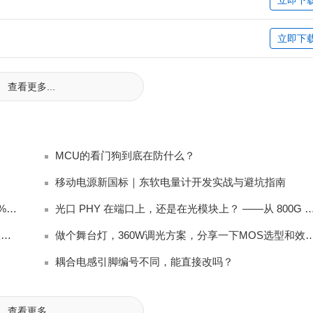
立即下
查看更多...
MCU的看门狗到底在防什么？
移动电源新国标｜东软电量计开发实战与避坑指南
新国标充电宝电量计踩坑：放电截止后始终无法上报 0% 电量完整排查
光口 PHY 在端口上，还是在光模块上？ ——从 80
显示器内置扬声器阻抗匹配：4Ω vs 8Ω，工程师应该怎么选？
做个舞台灯，360W调光方案，分享一下MO
耦合电感引脚编号不同，能直接改吗？
查看更多...