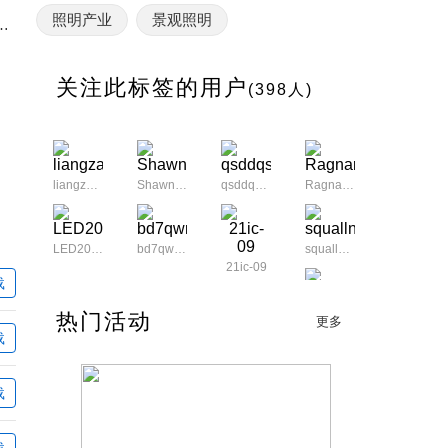
照明产业
景观照明
产业的舞台中央 如何打通渠道成企业关注焦点
关注此标签的用户
(398人)
liangzai135230
Shawn123
qsddqsdd3
Ragnarok
LED2013
bd7qwmcu
squallner
21ic-09
载
fjhome654
热门活动
更多
载
ljhtj
826318230
keigo2008
桃花运
载
xiahuan1130
yygdzjs
载