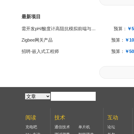
最新项目
需开发pH/酸度计高阻抗模拟前端与单片机系统
预算：
￥5
Zigbee网关产品
预算：
￥10
招聘-嵌入式工程师
预算：
￥50
阅读
技术
互动
充电吧
通信技术
单片机
论坛