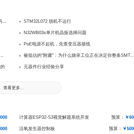
MPLAB XC PRO（专业完整版编译器全部免费，无代码限制、无高级优化封锁，商
STM32L072 脱机不运行
N32WB03x单片机晶振选择问题
PoE电源不起机，先查变压器接线
 光柱表怎么设置高低水位报警（AH/AL 上下限参数调试）？
被低估的“附庸”：为什么烧录工位正在决定你整条SMT产
在的
元器件行业经验分享
查看更多...
000
计算器ESP32-S3视觉解题系统开发
预算：
￥60
000
活氧发生器控制板
预算：
￥500