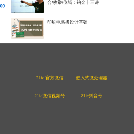
合/枚举/位域：铂金十三讲
00
之 （13）
印刷电路板设计基础
21ic 官方微信
嵌入式微处理器
21ic微信视频号
21ic抖音号