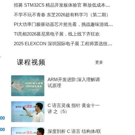
招募 STM32C5 精品开发板体验官 释放低成本、低功耗、高效率开发魅力
不学不玩不青春 东芝2026超有料学习（第二期）
PI大功率门极驱动器芯片抢先看，挑战趣味游戏赢精美好礼
TI亮相2026慕尼黑电子展，线上线下齐狂欢
2025 ELEXCON 深圳国际电子展 工程师票选技术大奖
2025 中国汽车芯片优秀供应商奖
线的有效产出？
课程视频
更多
2025 年度电子产业卓越奖
ARM开发进阶:深入理解调
试原理
C 语言灵魂 指针 黄金十一
讲 之（5）
00
00
深度剖析 C 语言 结构体/联