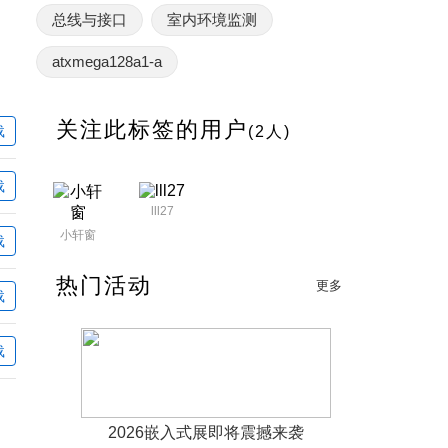
总线与接口
室内环境监测
atxmega128a1-a
关注此标签的用户
载
(2人)
载
lll27
小轩窗
载
热门活动
更多
载
载
2026嵌入式展即将震撼来袭