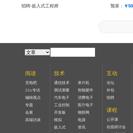
招聘-嵌入式工程师
预算：
￥50
阅读
技术
互动
充电吧
通信技术
单片机
论坛
21ic专访
测试测量
智能硬件
外包
编辑视点
汽车电子
消费电子
招聘
专题
工业控制
医疗电子
课程
会展
开发板
物联网
公开课
高端访谈
模拟
电源
在线研讨会
嵌入式
资讯