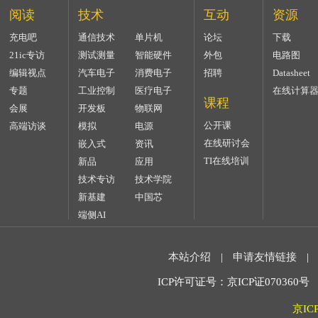
阅读
技术
互动
资源
充电吧
通信技术
单片机
论坛
下载
21ic专访
测试测量
智能硬件
外包
电路图
编辑视点
汽车电子
消费电子
招聘
Datasheet
专题
工业控制
医疗电子
在线计算
课程
会展
开发板
物联网
公开课
高端访谈
模拟
电源
在线研讨会
嵌入式
资讯
TI在线培训
新品
应用
技术专访
技术学院
新基建
中国芯
端侧AI
本站介绍
|
申请友情链接
|
ICP许可证号：京ICP证070360号 2
京IC