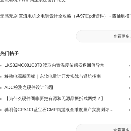
无感无刷 直流电机之电调设计全攻略（共97页pdf资料） - 四轴航模飞
查看更多..
热门帖子
LKS32MC081C8T8 读取内置温度传感器返回值异常
移动电源新国标｜东软电量计开发实战与避坑指南
ADC检测之硬件设计问题
【为什么硬件圈非要把有源和无源晶振拆成两类？】
驰明普CPS101蓝宝石CMP精抛液全维度量产实测测评｜LED衬底国产硅溶胶抛光替
查看更多..