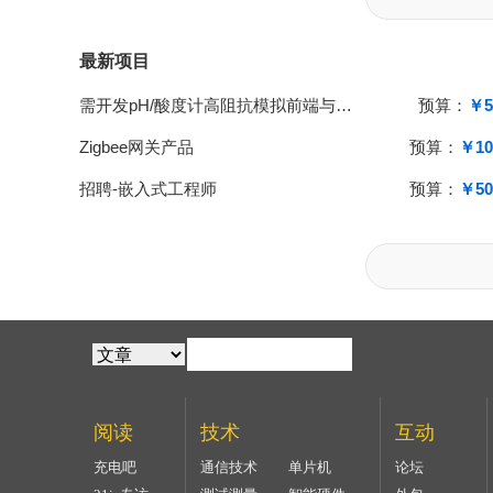
最新项目
需开发pH/酸度计高阻抗模拟前端与单片机系统
预算：
￥5
Zigbee网关产品
预算：
￥10
招聘-嵌入式工程师
预算：
￥50
阅读
技术
互动
充电吧
通信技术
单片机
论坛