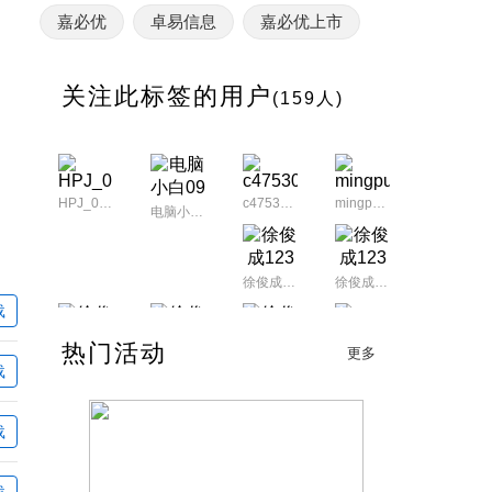
嘉必优
卓易信息
嘉必优上市
超过10%
关注此标签的用户
(159人)
再次涨停
HPJ_0123
c475301174
mingpu21
电脑小白09
徐俊成123
徐俊成123
载
热门活动
hyrzwwy
更多
徐俊成123
徐俊成123
徐俊成123
载
hyrzwwy
载
载