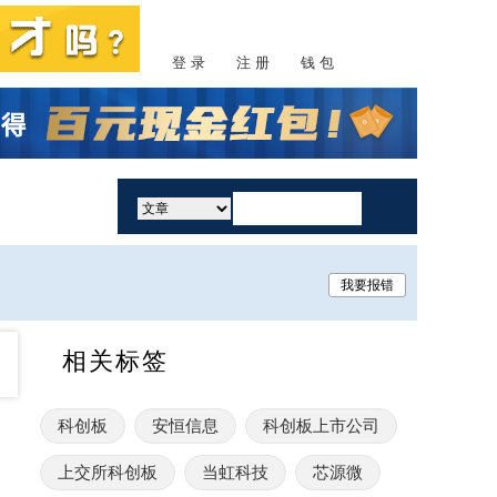
登 录
注 册
钱 包
活动
我要报错
相关标签
科创板
安恒信息
科创板上市公司
近135%
上交所科创板
当虹科技
芯源微
幅超10%