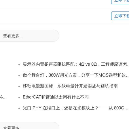
立即下
查看更多...
显示器内置扬声器阻抗匹配：4
做个舞台灯，360W调光方案，分享一下MO
移动电源新国标｜东软电量计开发实战与避坑指南
新国标充电宝电量计踩坑：放电截止后始终无法上报 0% 电量完整排查
EtherCAT和普通以太网有什么不同
光口 PHY 在端口上，还是在光模块上？ ——从 80
查看更多...