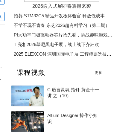
hyrzwwy
c126
393994856
DianGongN
2026嵌入式展即将震撼来袭
招募 STM32C5 精品开发板体验官 释放低成本、低功耗、高效率开发魅力
载
adofu2008
Name_006
lzhj881506
美思电子
不学不玩不青春 东芝2026超有料学习（第二期）
PI大功率门极驱动器芯片抢先看，挑战趣味游戏赢精美好礼
TI亮相2026慕尼黑电子展，线上线下齐狂欢
Davy楷
2025 ELEXCON 深圳国际电子展 工程师票选技术大奖
2025 中国汽车芯片优秀供应商奖
Ω vs 8Ω，工程师应该怎么选？
课程视频
更多
2025 年度电子产业卓越奖
S选型和效率优化
C 语言灵魂 指针 黄金十一
讲 之（10）
0G 架构讲起
Altium Designer 操作小知
识