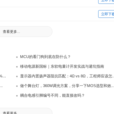
立即下
查看更多...
MCU的看门狗到底在防什么？
移动电源新国标｜东软电量计开发实战与避坑指南
新国标充电宝电量计踩坑：放电截止后始终无法上报 0% 电量完整排查
显示器内置扬声器阻抗匹配：4
口上，还是在光模块上？ ——从 800G 架构讲起
做个舞台灯，360W调光方案，分享一下MO
耦合电感引脚编号不同，能直接改吗？
查看更多...