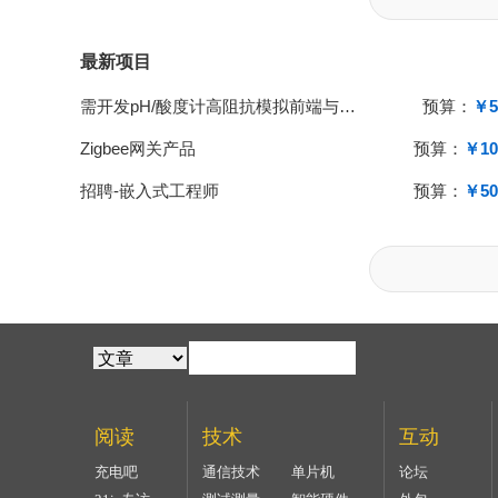
最新项目
需开发pH/酸度计高阻抗模拟前端与单片机系统
预算：
￥5
Zigbee网关产品
预算：
￥10
招聘-嵌入式工程师
预算：
￥50
阅读
技术
互动
充电吧
通信技术
单片机
论坛