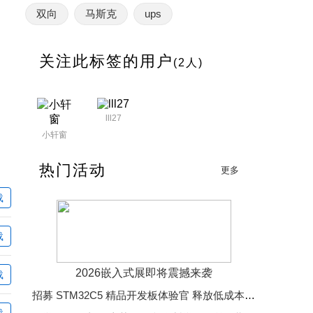
双向
马斯克
ups
关注此标签的用户
(2人)
lll27
小轩窗
热门活动
更多
载
载
2026嵌入式展即将震撼来袭
载
招募 STM32C5 精品开发板体验官 释放低成本、低功耗、高效率开发魅力
载