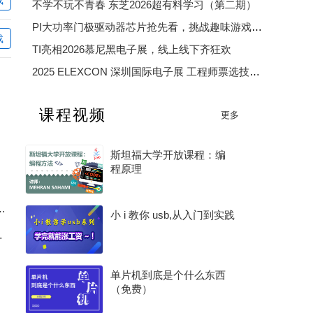
不学不玩不青春 东芝2026超有料学习（第二期）
PI大功率门极驱动器芯片抢先看，挑战趣味游戏赢精美好礼
载
TI亮相2026慕尼黑电子展，线上线下齐狂欢
2025 ELEXCON 深圳国际电子展 工程师票选技术大奖
2025 中国汽车芯片优秀供应商奖
课程视频
更多
2025 年度电子产业卓越奖
斯坦福大学开放课程：编
程原理
Ω vs 8Ω，工程师应该怎么选？
小 i 教你 usb,从入门到实践
S选型和效率优化
单片机到底是个什么东西
（免费）