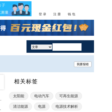
登 录
注 册
钱 包
活动
我要报错
相关标签
太阳能
电动汽车
可再生能源
流：特性、差异与重要性
清洁能源
电源
电源技术解析
®薄膜的绿色氢能AEM电解槽