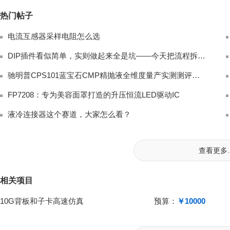
热门帖子
电流互感器采样电阻怎么选
DIP插件看似简单，实则做起来全是坑——今天把流程拆开聊一聊
驰明普CPS101蓝宝石CMP精抛液全维度量产实测测评｜LED衬底国产硅溶胶抛光替
FP7208：专为美容面罩打造的升压恒流LED驱动IC
液冷连接器这个赛道，大家怎么看？
查看更多..
相关项目
10G背板和子卡高速仿真
预算：
￥10000