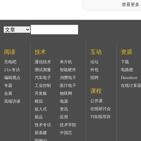
查看更多..
阅读
技术
互动
资源
充电吧
通信技术
单片机
论坛
下载
21ic专访
测试测量
智能硬件
外包
电路图
编辑视点
汽车电子
消费电子
招聘
Datasheet
专题
工业控制
医疗电子
在线计算
课程
会展
开发板
物联网
公开课
高端访谈
模拟
电源
在线研讨会
嵌入式
资讯
TI在线培训
新品
应用
技术专访
技术学院
新基建
中国芯
端侧AI