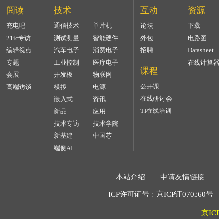
阅读
技术
互动
资源
充电吧
通信技术
单片机
论坛
下载
21ic专访
测试测量
智能硬件
外包
电路图
编辑视点
汽车电子
消费电子
招聘
Datasheet
专题
工业控制
医疗电子
在线计算
课程
会展
开发板
物联网
公开课
高端访谈
模拟
电源
在线研讨会
嵌入式
资讯
TI在线培训
新品
应用
技术专访
技术学院
新基建
中国芯
端侧AI
本站介绍
|
申请友情链接
|
ICP许可证号：京ICP证070360号 2
京IC