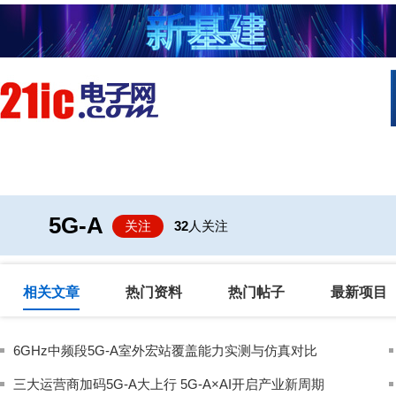
首页
技术/专栏
阅读
社区互
5G-A
关注
32
人关注
相关文章
热门资料
热门帖子
最新项目
6GHz中频段5G-A室外宏站覆盖能力实测与仿真对比
三大运营商加码5G-A大上行 5G-A×AI开启产业新周期