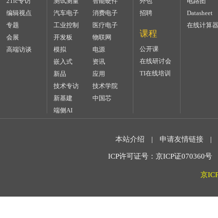
21ic专访
测试测量
智能硬件
外包
电路图
编辑视点
汽车电子
消费电子
招聘
Datasheet
专题
工业控制
医疗电子
在线计算
课程
会展
开发板
物联网
公开课
高端访谈
模拟
电源
在线研讨会
嵌入式
资讯
TI在线培训
新品
应用
技术专访
技术学院
新基建
中国芯
端侧AI
本站介绍
|
申请友情链接
|
ICP许可证号：京ICP证070360号 2
京IC