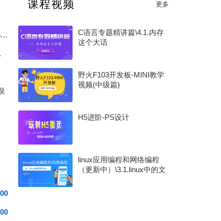
课程视频
更多
2026 年度 MCU 行业评选（硬核芯・MCU 专项奖）
C语言专题精讲篇\4.1.内存
新国标充电宝电量计踩坑：放电截止后始终无法上报 0% 电量完整排查
这个大话
0G 架构讲起
野火F103开发板-MINI教学
视频(中级篇)
误
H5进阶-PS设计
linux应用编程和网络编程
（更新中）\3.1.linux中的文
件IO
00
00