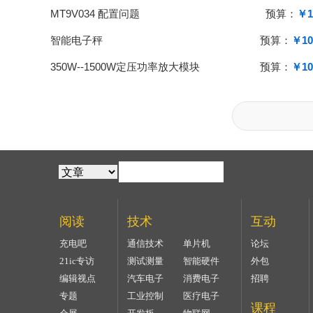
MT9V034 配置问题
预算：
￥1
智能电子秤
预算：
￥10
350W--1500W定压功率放大模块
预算：
￥10
阅读
技术
互动
充电吧
通信技术
单片机
论坛
21ic专访
测试测量
智能硬件
外包
编辑视点
汽车电子
消费电子
招聘
专题
工业控制
医疗电子
课程