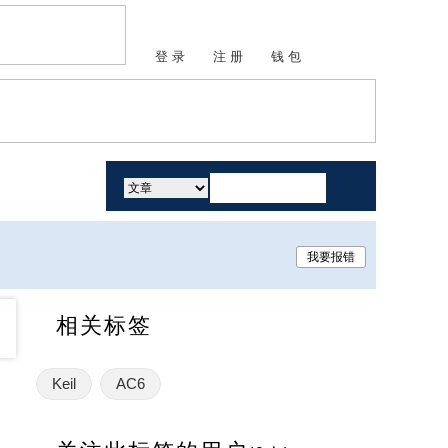
登 录
注 册
钱 包
活动
我要报错
相关标签
Keil
AC6