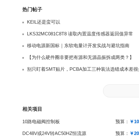
热门帖子
KEIL还是蛮可以
LKS32MC081C8T8 读取内置温度传感器返回值异常
移动电源新国标｜东软电量计开发实战与避坑指南
【为什么硬件圈非要把有源和无源晶振拆成两类？】
别只盯着SMT贴片，PCBA加工三种装法选错成本差很
相关项目
10路电磁阀控制板
预算：
￥10
DC48V或24V转AC50HZ恒流源
预算：
￥20