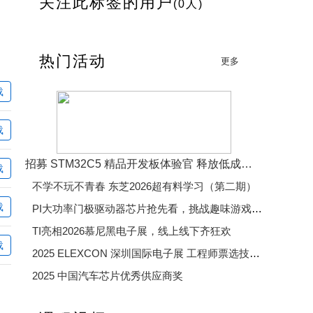
关注此标签的用户
(0人)
热门活动
更多
载
载
招募 STM32C5 精品开发板体验官 释放低成本、低功耗、高效率开发魅力
载
不学不玩不青春 东芝2026超有料学习（第二期）
载
PI大功率门极驱动器芯片抢先看，挑战趣味游戏赢精美好礼
TI亮相2026慕尼黑电子展，线上线下齐狂欢
载
2025 ELEXCON 深圳国际电子展 工程师票选技术大奖
2025 中国汽车芯片优秀供应商奖
2025 年度电子产业卓越奖