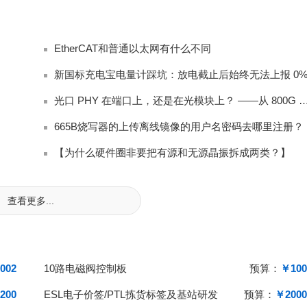
EtherCAT和普通以太网有什么不同
光口 PHY 在端口上，还是在光模块上？ ——从 80
665B烧写器的上传离线镜像的用户名密码去哪里注册？
【为什么硬件圈非要把有源和无源晶振拆成两类？】
查看更多...
002
10路电磁阀控制板
预算：
￥100
200
ESL电子价签/PTL拣货标签及基站研发
预算：
￥2000