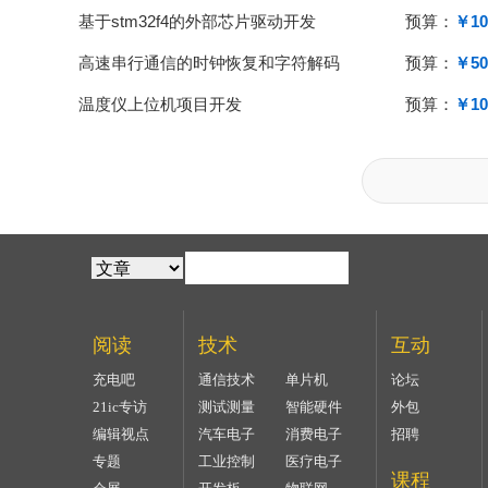
基于stm32f4的外部芯片驱动开发
预算：
￥10
高速串行通信的时钟恢复和字符解码
预算：
￥50
温度仪上位机项目开发
预算：
￥10
阅读
技术
互动
充电吧
通信技术
单片机
论坛
21ic专访
测试测量
智能硬件
外包
编辑视点
汽车电子
消费电子
招聘
专题
工业控制
医疗电子
课程