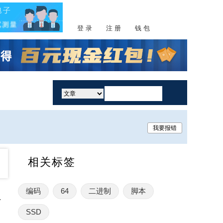
登 录
注 册
钱 包
活动
我要报错
相关标签
编码
64
二进制
脚本
短信服务访问
SSD