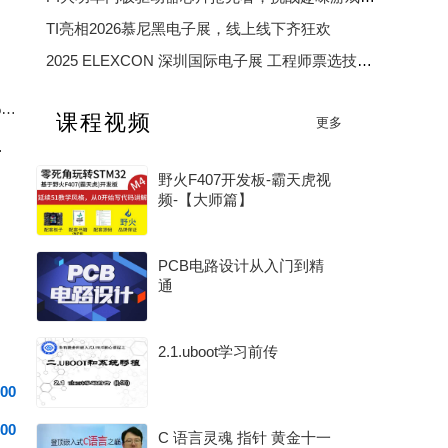
TI亮相2026慕尼黑电子展，线上线下齐狂欢
2025 ELEXCON 深圳国际电子展 工程师票选技术大奖
2025 中国汽车芯片优秀供应商奖
新国标充电宝电量计踩坑：放电截止后始终无法上报 0% 电量完整排查
课程视频
更多
2025 年度电子产业卓越奖
0G 架构讲起
野火F407开发板-霸天虎视
频-【大师篇】
PCB电路设计从入门到精
通
2.1.uboot学习前传
00
00
C 语言灵魂 指针 黄金十一