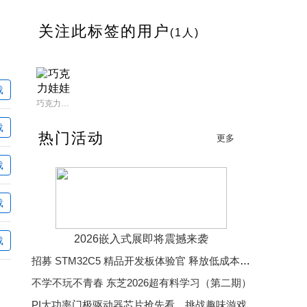
关注此标签的用户
(1人)
载
巧克力娃娃
载
热门活动
更多
载
载
2026嵌入式展即将震撼来袭
载
招募 STM32C5 精品开发板体验官 释放低成本、低功耗、高效率开发魅力
不学不玩不青春 东芝2026超有料学习（第二期）
PI大功率门极驱动器芯片抢先看，挑战趣味游戏赢精美好礼