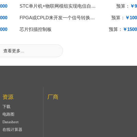
000
STC单片机+物联网模组实现电信自注册（仅仅单一局部功能）
预算：
￥9
000
FPGA或CPLD来开发一个信号转换模块
预算：
￥100
000
芯片扫描控制板
预算：
￥1500
查看更多...
资源
厂商
下载
电路图
Datasheet
在线计算器