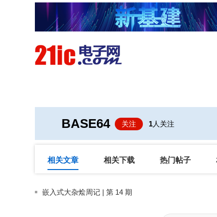
首页
技术/专栏
阅读
BASE64
关注
1
人关注
相关文章
相关下载
热门帖子
嵌入式大杂烩周记 | 第 14 期