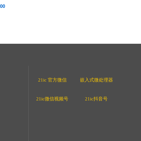
00
21ic 官方微信
嵌入式微处理器
21ic微信视频号
21ic抖音号