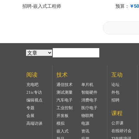
招聘-嵌入式工程师
预算：
￥50
阅读
技术
互动
充电吧
通信技术
单片机
论坛
21ic专访
测试测量
智能硬件
外包
编辑视点
汽车电子
消费电子
招聘
专题
工业控制
医疗电子
课程
会展
开发板
物联网
公开课
高端访谈
模拟
电源
在线研讨会
嵌入式
资讯
TI在线培训
新品
应用