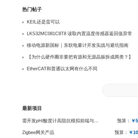
热门帖子
KEIL还是蛮可以
LKS32MC081C8T8 读取内置温度传感器返回值异常
移动电源新国标｜东软电量计开发实战与避坑指南
【为什么硬件圈非要把有源和无源晶振拆成两类？】
EtherCAT和普通以太网有什么不同
最新项目
需开发pH/酸度计高阻抗模拟前端与单片机系统
预算：
￥5
Zigbee网关产品
预算：
￥10