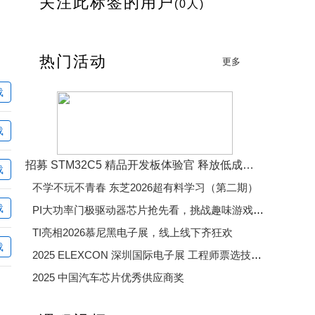
关注此标签的用户
(0人)
热门活动
更多
载
载
招募 STM32C5 精品开发板体验官 释放低成本、低功耗、高效率开发魅力
载
不学不玩不青春 东芝2026超有料学习（第二期）
载
PI大功率门极驱动器芯片抢先看，挑战趣味游戏赢精美好礼
TI亮相2026慕尼黑电子展，线上线下齐狂欢
载
2025 ELEXCON 深圳国际电子展 工程师票选技术大奖
2025 中国汽车芯片优秀供应商奖
2025 年度电子产业卓越奖