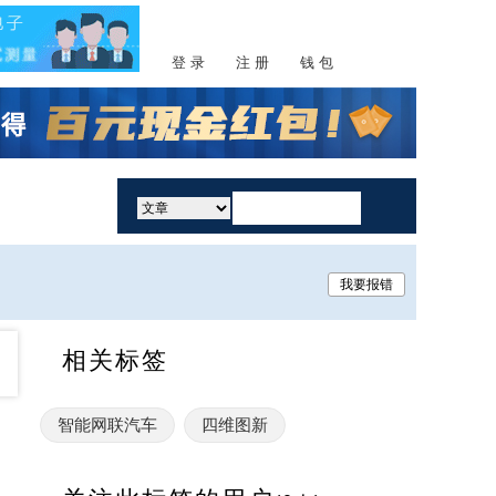
登 录
注 册
钱 包
活动
我要报错
相关标签
智能网联汽车
四维图新