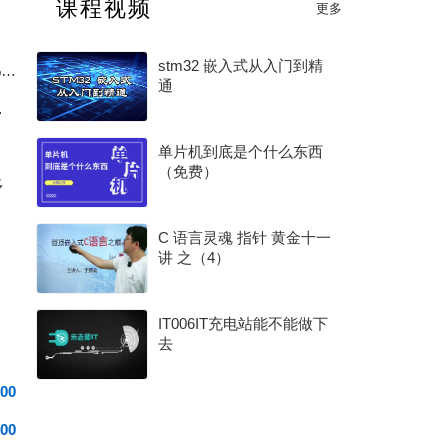
课程视频
更多
2026 年度 MCU 行业评选（硬核芯・MCU 专项奖）
stm32 嵌入式从入门到精
新国标充电宝电量计踩坑：放电截止后始终无法上报 0% 电量完整排查
通
0G 架构讲起
单片机到底是个什么东西
（免费）
多
C 语言灵魂 指针 黄金十一
讲 之（4）
IT006IT充电站能不能做下
去
00
00