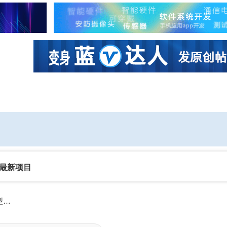
社区互动
课程
设计资源
厂商
最新项目
四维图新亮相CICV 2023，“云驾舱芯”四位一体展示新型Tier1实力