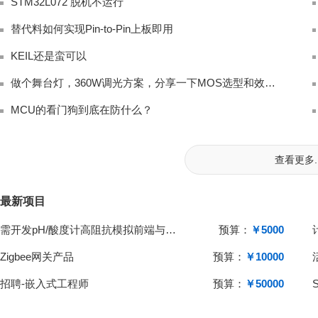
STM32L072 脱机不运行
替代料如何实现Pin-to-Pin上板即用
KEIL还是蛮可以
做个舞台灯，360W调光方案，分享一下MOS选型和效率优化
MCU的看门狗到底在防什么？
查看更多..
最新项目
需开发pH/酸度计高阻抗模拟前端与单片机系统
预算：
￥5000
Zigbee网关产品
预算：
￥10000
招聘-嵌入式工程师
预算：
￥50000