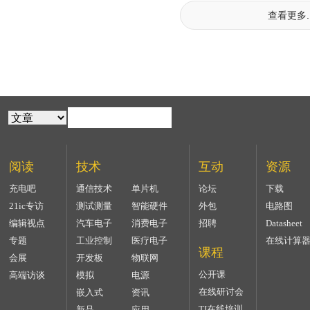
查看更多..
阅读
技术
互动
资源
充电吧
通信技术
单片机
论坛
下载
21ic专访
测试测量
智能硬件
外包
电路图
编辑视点
汽车电子
消费电子
招聘
Datasheet
专题
工业控制
医疗电子
在线计算
课程
会展
开发板
物联网
公开课
高端访谈
模拟
电源
在线研讨会
嵌入式
资讯
TI在线培训
新品
应用