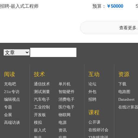
招聘-嵌入式工程师
预算：
￥50000
查看更多..
阅读
技术
互动
资源
充电吧
通信技术
单片机
论坛
下载
21ic专访
测试测量
智能硬件
外包
电路图
编辑视点
汽车电子
消费电子
招聘
Datasheet
专题
工业控制
医疗电子
在线计算
课程
会展
开发板
物联网
公开课
高端访谈
模拟
电源
在线研讨会
嵌入式
资讯
TI在线培训
新品
应用