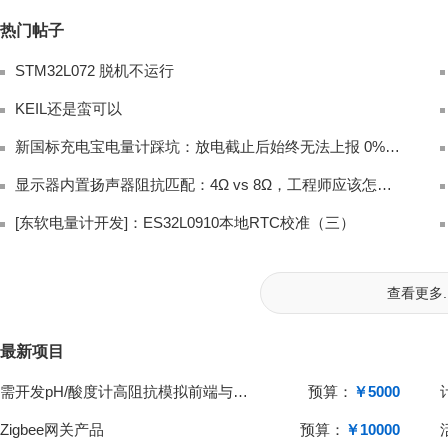
热门帖子
STM32L072 脱机不运行
KEIL还是蛮可以
新国标充电宝电量计踩坑：放电截止后始终无法上报 0% 电量完整排查
显示器内置扬声器阻抗匹配：4Ω vs 8Ω，工程师应该怎么选？
[东软电量计开发]：ES32L0910本地RTC校准（三）
查看更多..
最新项目
需开发pH/酸度计高阻抗模拟前端与单片机系统
预算：
￥5000
Zigbee网关产品
预算：
￥10000