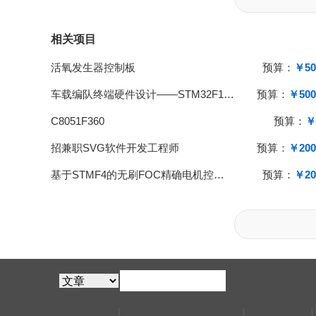
相关项目
活氧发生器控制板
预算：
￥50
车载编队终端硬件设计——STM32F103+H743，LoRa/GPS
预算：
￥500
C8051F360
预算：
￥
招兼职SVG软件开发工程师
预算：
￥200
基于STMF4的无刷FOC精确电机控制的软件设计
预算：
￥20