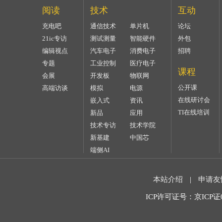
阅读
技术
互动
充电吧
通信技术
单片机
论坛
21ic专访
测试测量
智能硬件
外包
编辑视点
汽车电子
消费电子
招聘
专题
工业控制
医疗电子
课程
会展
开发板
物联网
公开课
高端访谈
模拟
电源
在线研讨会
嵌入式
资讯
TI在线培训
新品
应用
技术专访
技术学院
新基建
中国芯
端侧AI
本站介绍
|
申请友
ICP许可证号：京ICP证07