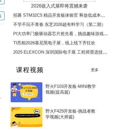
2026嵌入式展即将震撼来袭
招募 STM32C5 精品开发板体验官 释放低成本、低功耗、高效率开发魅力
载
dcf866553
cdwujinshan
lele4090039
lilijiang2
不学不玩不青春 东芝2026超有料学习（第二期）
PI大功率门极驱动器芯片抢先看，挑战趣味游戏赢精美好礼
TI亮相2026慕尼黑电子展，线上线下齐狂欢
2025 ELEXCON 深圳国际电子展 工程师票选技术大奖
2025 中国汽车芯片优秀供应商奖
课程视频
更多
2025 年度电子产业卓越奖
野火F103开发板-MINI教学
视频(提高篇)
线的有效产出？
野火F429开发板-挑战者教
学视频(大师篇)