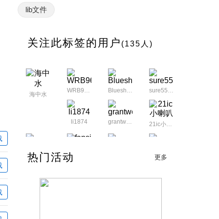
lib文件
关注此标签的用户
(135人)
WRB9609
Blueshadow1002
sure5556382
海中水
li1874
grantwen
21ic小喇叭
载
fansi
热门活动
zyj9490
askeyes
chencharles72
更多
载
foxhao1899
EVER21
yingdian6
不爱说话
载
shuangbang
载