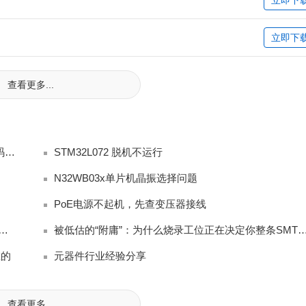
立即下
查看更多...
MPLAB XC PRO（专业完整版编译器全部免费，无代码限制、无高级优化封锁，商
STM32L072 脱机不运行
N32WB03x单片机晶振选择问题
PoE电源不起机，先查变压器接线
 光柱表怎么设置高低水位报警（AH/AL 上下限参数调试）？
被低估的“附庸”：为什么烧录工位正在决定你整条SMT产
在的
元器件行业经验分享
查看更多...