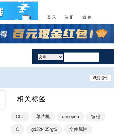
登 录
注 册
钱 包
活动
我要报错
相关标签
C51
单片机
canopen
编程
C
gd32f405rgt6
文件属性