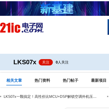
首页
技术/专栏
阅读
社区互
LKS07x
关注
0
人关注
相关文章
热门资料
热门帖子
最新项目
LKS07x一颗搞定！高性价比MCU+DSP解锁空调外机压缩机、风机及PFC精准控制