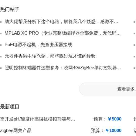
热门帖子
助大佬帮我分析下这个电路，解答我几个疑惑，感激不尽！
MPLAB XC PRO（专业完整版编译器全部免费，无代码限制、无高级优化封锁，商
PoE电源不起机，先查变压器接线
元器件香港中转仓储，那些踩过坑才懂的经验
照明控制终端器件选型参考：晓网4G/ZigBee单灯控制器方案对比
查看更多..
最新项目
需开发pH/酸度计高阻抗模拟前端与单片机系统
预算：
￥5000
Zigbee网关产品
预算：
￥10000