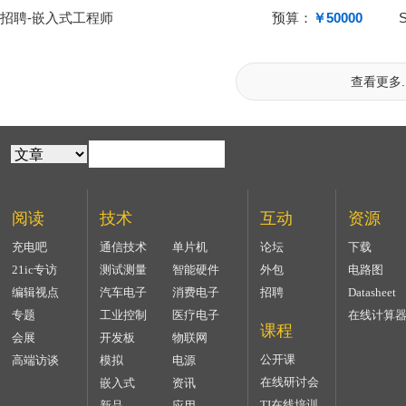
招聘-嵌入式工程师
预算：
￥50000
查看更多..
阅读
技术
互动
资源
充电吧
通信技术
单片机
论坛
下载
21ic专访
测试测量
智能硬件
外包
电路图
编辑视点
汽车电子
消费电子
招聘
Datasheet
专题
工业控制
医疗电子
在线计算
课程
会展
开发板
物联网
公开课
高端访谈
模拟
电源
在线研讨会
嵌入式
资讯
TI在线培训
新品
应用