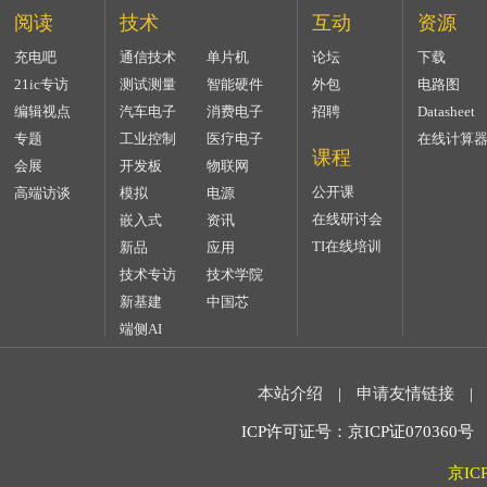
阅读
技术
互动
资源
充电吧
通信技术
单片机
论坛
下载
21ic专访
测试测量
智能硬件
外包
电路图
编辑视点
汽车电子
消费电子
招聘
Datasheet
专题
工业控制
医疗电子
在线计算
课程
会展
开发板
物联网
公开课
高端访谈
模拟
电源
在线研讨会
嵌入式
资讯
TI在线培训
新品
应用
技术专访
技术学院
新基建
中国芯
端侧AI
本站介绍
|
申请友情链接
|
ICP许可证号：京ICP证070360号 2
京IC