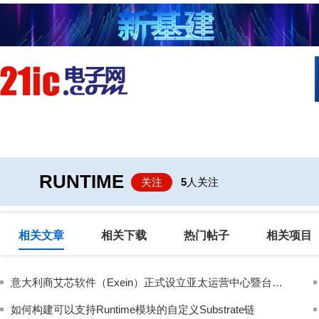
首页
技术/专栏
阅读
社区互
RUNTIME
关注
5
人关注
相关文章
相关下载
热门帖子
相关项目
意大利商艾芯软件（Exein）正式设立亚太运营中心暨台北办公室 携手台湾硬件生态链引领全球运行时安全新标准
如何构建可以支持Runtime模块的自定义Substrate链