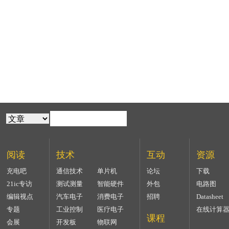
阅读
技术
互动
资源
充电吧
通信技术
单片机
论坛
下载
21ic专访
测试测量
智能硬件
外包
电路图
编辑视点
汽车电子
消费电子
招聘
Datasheet
专题
工业控制
医疗电子
在线计算
课程
会展
开发板
物联网