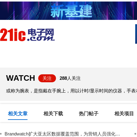
首页
技术/专栏
阅读
社区互
WATCH
关注
288
人关注
或称为腕表，是指戴在手腕上，用以计时/显示时间的仪器，手表在英
相关文章
相关下载
热门帖子
相关项目
Brandwatch扩大亚太区数据覆盖范围，为营销人员强化全球洞察力