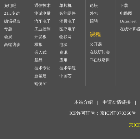
充电吧
通信技术
单片机
论坛
下载
21ic专访
测试测量
智能硬件
外包
电路图
编辑视点
汽车电子
消费电子
招聘
Datasheet
专题
工业控制
医疗电子
在线计算
课程
会展
开发板
物联网
公开课
高端访谈
模拟
电源
在线研讨会
嵌入式
资讯
TI在线培训
新品
应用
技术专访
技术学院
新基建
中国芯
端侧AI
本站介绍
|
申请友情链接
|
ICP许可证号：京ICP证070360号 2
京IC