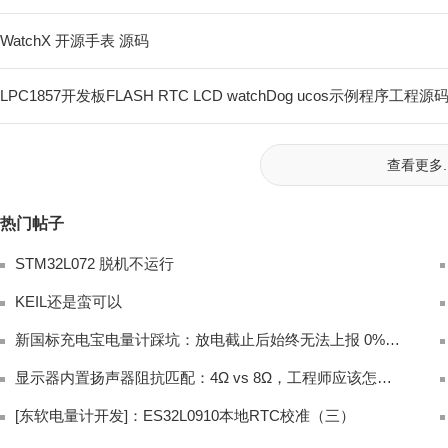
WatchX 开源手表 源码
LPC1857开发板FLASH RTC LCD watchDog ucos示例程序工程源
查看更多..
热门帖子
STM32L072 脱机不运行
KEIL还是蛮可以
新国标充电宝电量计踩坑：放电截止后始终无法上报 0% 电量完整排查
显示器内置扬声器阻抗匹配：4Ω vs 8Ω，工程师应该怎么选？
[东软电量计开发]：ES32L0910本地RTC校准（三）