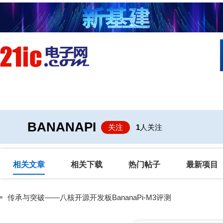
首页
技术/专栏
阅读
社区互
BANANAPI
关注
1
人关注
相关文章
相关下载
热门帖子
最新项目
传承与突破——八核开源开发板BananaPi-M3评测