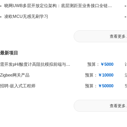
晓网UWB多层开放定位架构：底层测距至业务接口全链路解析
凌欧MCU无感无刷学习
查看更多..
最新项目
需开发pH/酸度计高阻抗模拟前端与单片机系统
预算：
￥5000
Zigbee网关产品
预算：
￥10000
招聘-嵌入式工程师
预算：
￥50000
查看更多..