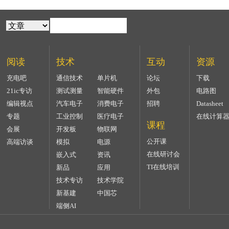
阅读
技术
互动
资源
充电吧
通信技术
单片机
论坛
下载
21ic专访
测试测量
智能硬件
外包
电路图
编辑视点
汽车电子
消费电子
招聘
Datasheet
专题
工业控制
医疗电子
在线计算
课程
会展
开发板
物联网
公开课
高端访谈
模拟
电源
在线研讨会
嵌入式
资讯
TI在线培训
新品
应用
技术专访
技术学院
新基建
中国芯
端侧AI