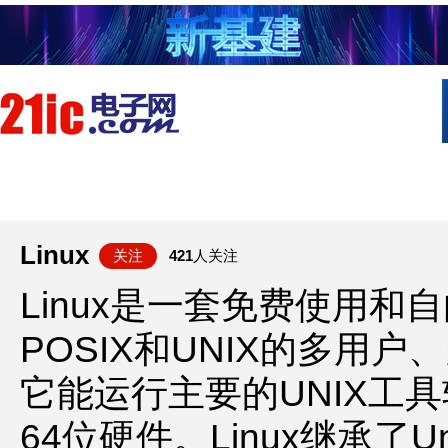
首页
技术/专栏
阅读
社区互
Linux
关注
421
人关注
Linux是一套免费使用和
POSIX和UNIX的多用
它能运行主要的UNIX工
64位硬件。Linux继承