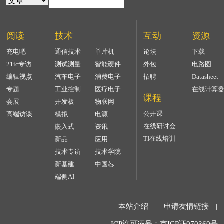
阅读
技术
互动
资源
充电吧
通信技术
单片机
论坛
下载
21ic专访
测试测量
智能硬件
外包
电路图
编辑视点
汽车电子
消费电子
招聘
Datasheet
专题
工业控制
医疗电子
在线计算
课程
会展
开发板
物联网
公开课
高端访谈
模拟
电源
在线研讨会
嵌入式
资讯
TI在线培训
新品
应用
技术专访
技术学院
新基建
中国芯
端侧AI
本站介绍
|
申请友情链接
|
ICP许可证号：京ICP证070360号 2