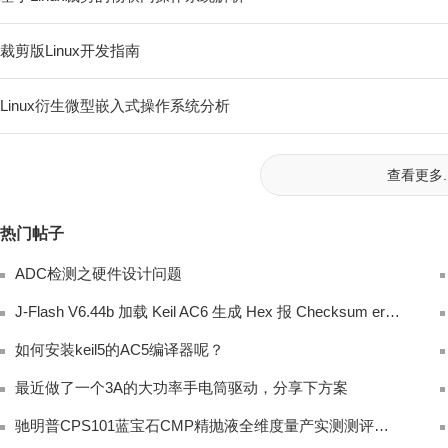
裁剪版Linux开发指南
Linux衍生微型嵌入式操作系统分析
查看更多..
热门帖子
ADC检测之硬件设计问题
J-Flash V6.44b 加载 Keil AC6 生成 Hex 报 Checksum error
如何安装keil5的AC5编译器呢？
最近做了一个3A的大功率手电筒驱动，分享下方案
驰明普CPS101蓝宝石CMP精抛液全维度量产实测测评｜LED衬底国产硅溶胶抛光替