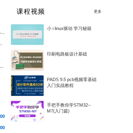
2025 中国汽车芯片优秀供应商奖
课程视频
更多
2025 年度电子产业卓越奖
小 i linux驱动 学习秘籍
新国标充电宝电量计踩坑：放电截止后始终无法上报 0% 电量完整排查
Ω vs 8Ω，工程师应该怎么选？
印刷电路板设计基础
数码管扫描频率超 60Hz，为什么无关灯管还会随机乱闪？
PADS 9.5 pcb视频零基础
入门实战教程
手把手教你学STM32--
M7(入门篇)
00
00