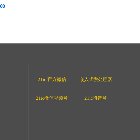
00
21ic 官方微信
嵌入式微处理器
21ic微信视频号
21ic抖音号