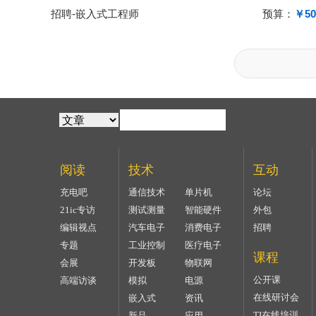
招聘-嵌入式工程师
预算：
￥50
阅读
技术
互动
充电吧
通信技术
单片机
论坛
21ic专访
测试测量
智能硬件
外包
编辑视点
汽车电子
消费电子
招聘
专题
工业控制
医疗电子
课程
会展
开发板
物联网
公开课
高端访谈
模拟
电源
在线研讨会
嵌入式
资讯
TI在线培训
新品
应用