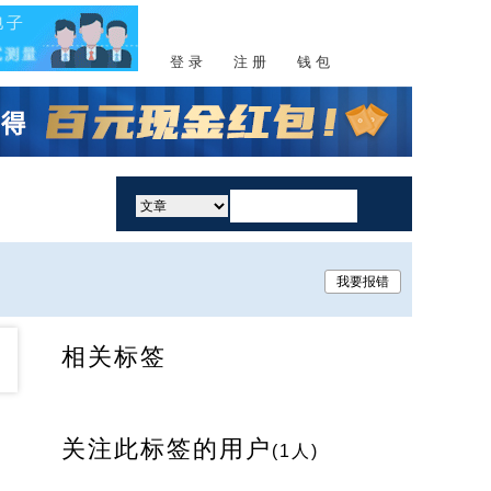
登 录
注 册
钱 包
活动
我要报错
相关标签
关注此标签的用户
(1人)