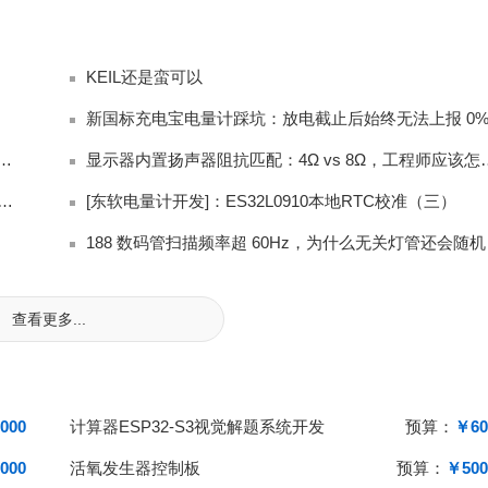
KEIL还是蛮可以
口上，还是在光模块上？ ——从 800G 架构讲起
显示器内置扬声器阻抗匹配：4
，360W调光方案，分享一下MOS选型和效率优化
[东软电量计开发]：ES32L0910本地RTC校准（三）
188 
查看更多...
000
计算器ESP32-S3视觉解题系统开发
预算：
￥60
000
活氧发生器控制板
预算：
￥500