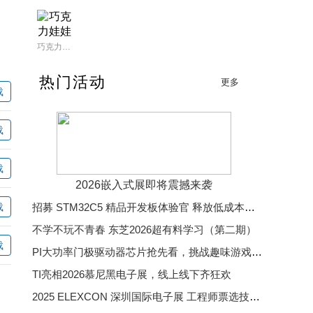
巧克力娃娃
热门活动
更多
载
载
载
2026嵌入式展即将震撼来袭
载
招募 STM32C5 精品开发板体验官 释放低成本、低功耗、高效率开发魅力
不学不玩不青春 东芝2026超有料学习（第二期）
载
PI大功率门极驱动器芯片抢先看，挑战趣味游戏赢精美好礼
TI亮相2026慕尼黑电子展，线上线下齐狂欢
2025 ELEXCON 深圳国际电子展 工程师票选技术大奖