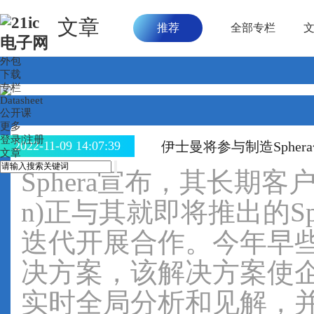
文章
推荐
全部专栏
首页
论坛
外包
下载
专栏
Datasheet
公开课
更多
登录
|
注册
2022-11-09 14:07:39
伊士曼将参与制造Sphe
文章
Sphera宣布，其长期客
n)正与其就即将推出的S
迭代开展合作。今年早些时
决方案，该解决方案使
实时全局分析和见解，