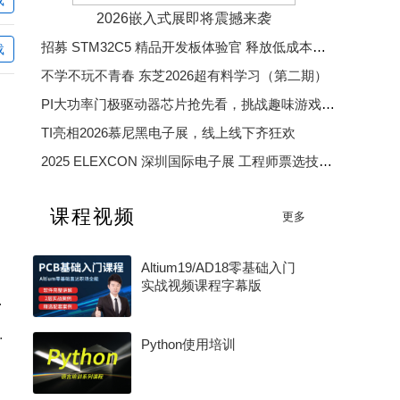
hyrzwwy
hyrzwwy
hyrzwwy
c126
2026嵌入式展即将震撼来袭
招募 STM32C5 精品开发板体验官 释放低成本、低功耗、高效率开发魅力
载
393994856
不学不玩不青春 东芝2026超有料学习（第二期）
PI大功率门极驱动器芯片抢先看，挑战趣味游戏赢精美好礼
TI亮相2026慕尼黑电子展，线上线下齐狂欢
2025 ELEXCON 深圳国际电子展 工程师票选技术大奖
2025 中国汽车芯片优秀供应商奖
课程视频
更多
2025 年度电子产业卓越奖
Altium19/AD18零基础入门
实战视频课程字幕版
0G 架构讲起
S选型和效率优化
Python使用培训