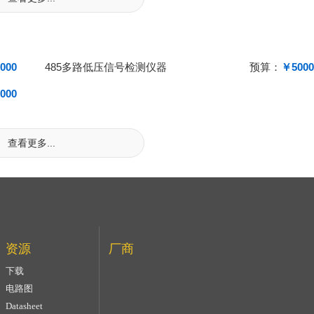
000
485多路低压信号检测仪器
预算：
￥5000
000
查看更多...
资源
厂商
下载
电路图
Datasheet