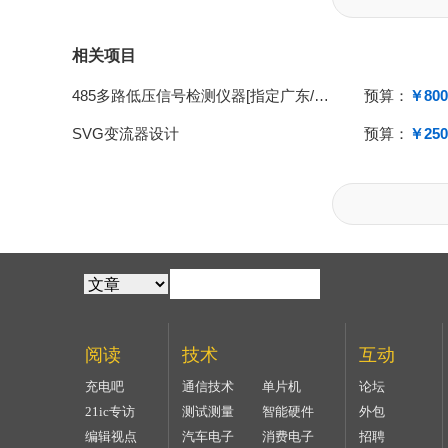
相关项目
485多路低压信号检测仪器[指定广东/东莞/深圳区域}
预算：
￥800
SVG变流器设计
预算：
￥250
阅读
技术
互动
充电吧
通信技术
单片机
论坛
21ic专访
测试测量
智能硬件
外包
编辑视点
汽车电子
消费电子
招聘