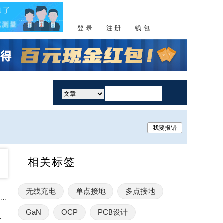
登 录
注 册
钱 包
活动
我要报错
相关标签
无线充电
单点接地
多点接地
工业电源OVP的HALT测试：加速寿命试验下的阈值漂移分析
GaN
OCP
PCB设计
离技术的深度融合