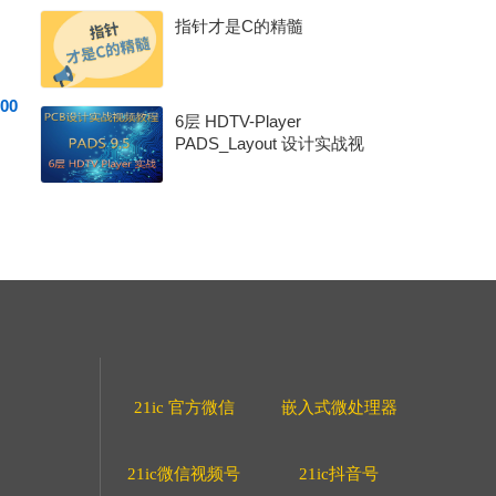
指针才是C的精髓
00
6层 HDTV-Player
PADS_Layout 设计实战视
频教程
21ic 官方微信
嵌入式微处理器
21ic微信视频号
21ic抖音号