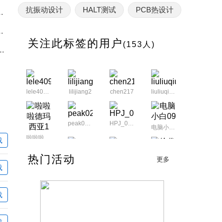
抗振动设计
HALT测试
PCB热设计
设计：从仿真到量产的实践指南
灌封工艺与器件固定的工程实践
关注此标签的用户
(153人)
性预测，基于MIL-HDBK-217F的量化分析
lele4090039
lilijiang2
chen217
liuliuqiu1212
peak0210
HPJ_0123
电脑小白09
啦啦啦德玛西亚1
载
热门活动
c475301174
mingpu21
更多
徐俊成123
载
载
徐俊成123
徐俊成123
徐俊成123
徐俊成123
载