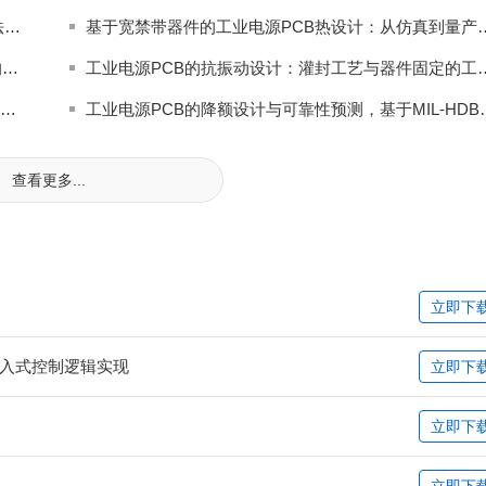
数字控制工业电源OCP设计，ADC采样速率与软件算法的协同优化
基于宽禁带器件的工业电源PCB热
基于GaN器件的工业电源OVP设计，高频化与低损耗的突破
工业电源PCB的抗振动设计：
工业电源PCB的接地可靠性设计，单点接地与多点接地的场景化选择
工业电源PCB的降额设计与可靠
查看更多...
立即下
嵌入式控制逻辑实现
立即下
立即下
立即下