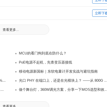
立即下
查看更多...
MCU的看门狗到底在防什么？
PoE电源不起机，先查变压器接线
移动电源新国标｜东软电量计开发实战与避坑指南
新国标充电宝电量计踩坑：放电截止后始终无法上报 0% 电量完整排查
光口 PHY 在端口上，还是在光模块上？ ——从 80
显示器内置扬声器阻抗匹配：4Ω vs 8Ω，工程师应该怎么选？
做个舞台灯，360W调光方案，分享一下MO
查看更多...