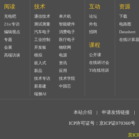
阅读
技术
互动
资源
充电吧
通信技术
单片机
论坛
下载
21ic专访
测试测量
智能硬件
外包
电路图
编辑视点
汽车电子
消费电子
招聘
Datasheet
专题
工业控制
医疗电子
在线计算
课程
会展
开发板
物联网
公开课
高端访谈
模拟
电源
在线研讨会
嵌入式
资讯
TI在线培训
新品
应用
技术专访
技术学院
新基建
中国芯
端侧AI
本站介绍
|
申请友情链接
|
ICP许可证号：京ICP证070360号 2
京IC