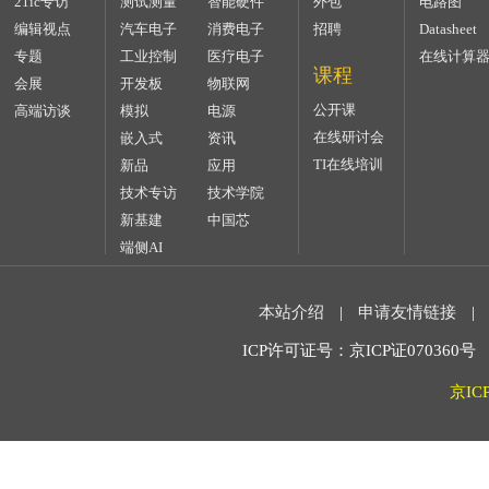
21ic专访
测试测量
智能硬件
外包
电路图
编辑视点
汽车电子
消费电子
招聘
Datasheet
专题
工业控制
医疗电子
在线计算
课程
会展
开发板
物联网
公开课
高端访谈
模拟
电源
在线研讨会
嵌入式
资讯
TI在线培训
新品
应用
技术专访
技术学院
新基建
中国芯
端侧AI
本站介绍
|
申请友情链接
|
ICP许可证号：京ICP证070360号 2
京IC