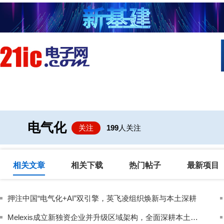
首页
技术/专栏
阅读
社区互
电气化
关注
199
人关注
相关文章
相关下载
热门帖子
最新项目
押注中国“电气化+AI”双引擎，英飞凌组织焕新与本土深耕
Melexis成立新独资企业并升级区域架构，全面深耕本土市场