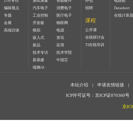
21ic专访
测试测量
智能硬件
外包
电路图
编辑视点
汽车电子
消费电子
招聘
Datasheet
专题
工业控制
医疗电子
在线计算
课程
会展
开发板
物联网
公开课
高端访谈
模拟
电源
在线研讨会
嵌入式
资讯
TI在线培训
新品
应用
技术专访
技术学院
新基建
中国芯
端侧AI
本站介绍
|
申请友情链接
|
ICP许可证号：京ICP证070360号 2
京IC