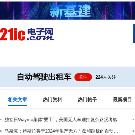
首页
技术/专栏
阅读
社区互
自动驾驶出租车
关注
224
人关注
相关文章
热门资料
热门帖子
最新项目
独立日Waymo集体“罢工”，美国无人车难扛复杂路况考验
马斯克：特斯拉将于2024年生产无方向盘和踏板的自动驾驶出租车