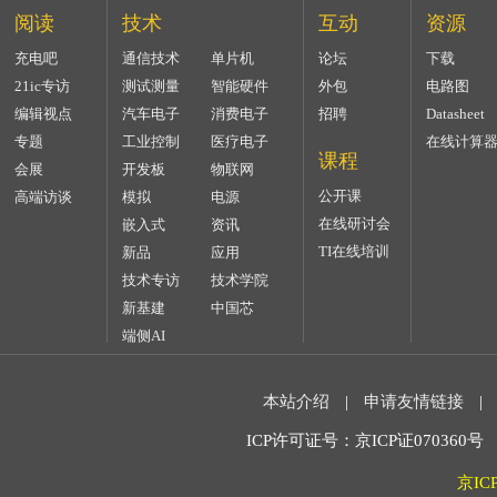
阅读
技术
互动
资源
充电吧
通信技术
单片机
论坛
下载
21ic专访
测试测量
智能硬件
外包
电路图
编辑视点
汽车电子
消费电子
招聘
Datasheet
专题
工业控制
医疗电子
在线计算
课程
会展
开发板
物联网
公开课
高端访谈
模拟
电源
在线研讨会
嵌入式
资讯
TI在线培训
新品
应用
技术专访
技术学院
新基建
中国芯
端侧AI
本站介绍
|
申请友情链接
|
ICP许可证号：京ICP证070360号 2
京IC