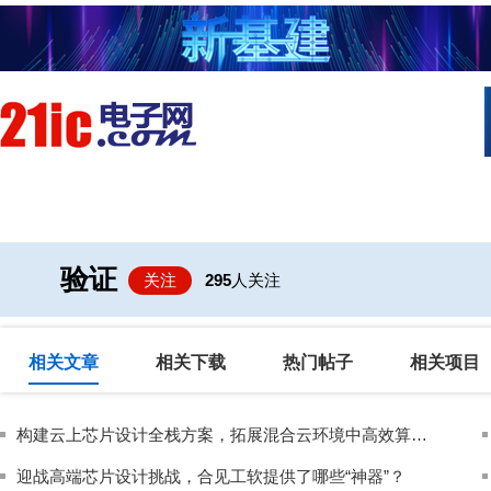
首页
技术/专栏
阅读
社区互
验证
关注
295
人关注
相关文章
相关下载
热门帖子
相关项目
构建云上芯片设计全栈方案，拓展混合云环境中高效算力支持｜紫光发布芯片云3.0解决方案
迎战高端芯片设计挑战，合见工软提供了哪些“神器”？